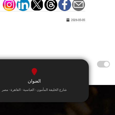
2026-05-05
العنوان
شارع الخليفة المأمون - العباسية - القاهرة - مصر