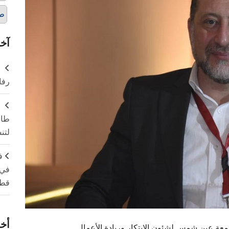
ط
آخر
ر
رفا
طال
لتن
ف
في 
قطا
أخر
امعة عين شمس لشئون الابتكار وريادة الأعمال