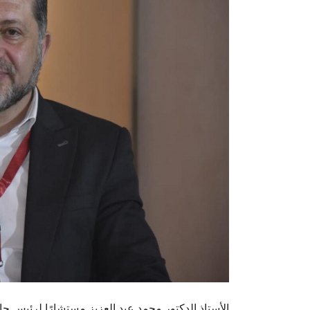
الأستاذ الدكتور محمد عبد العزيز مستشارًا لرئيس ج