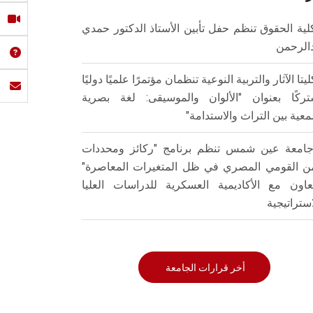
لية الحقوق تنظم حفل تأبين الأستاذ الدكتور حمدي
الرحمن
ليتا الآثار والتربية النوعية تنظمان مؤتمرًا علميًا دوليًا
ركًا بعنوان "الألوان والموسيقى: لغة بصرية
عية بين التراث والاستدامة"
امعة عين شمس تنظم برنامج "ركائز ومحددات
من القومي المصري في ظل المتغيرات المعاصرة"
تعاون مع الأكاديمية العسكرية للدراسات العليا
استراتيجية
أخر قرارات الجامعة