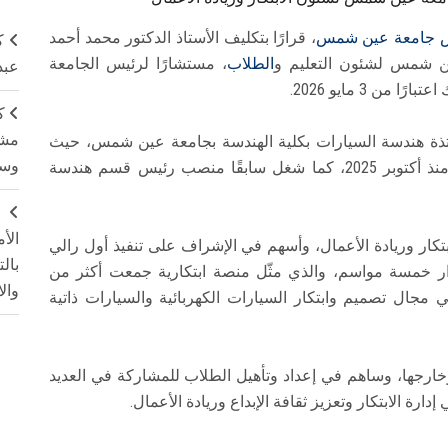
 جامعة عين شمس
، قرارًا بتكليف الأستاذ الدكتور محمد أحمد
ك
 شمس لشئون التعليم و
الطلاب
، مستشارًا لرئيس الجامعة
عبد
 من 3 مايو 2026.
ك
مشت
تذة هندسة السيارات بكلية الهندسة بجامعة عين شمس، حيث
وسم
تولّى منصب وكيل الكلية لشئون التعليم والطلاب منذ أكتوبر 2025، كما شغل سابقًا منصب رئيس قسم هندسة
ج
الأ
بتكار وريادة الأعمال، وأسهم في الإشراف على تنفيذ أول رالي
بال
E على مدار خمسة مواسم، والذي مثّل منصة ابتكارية جمعت أكثر من
وال
 مجال تصميم وابتكار السيارات الكهربائية والسيارات ذاتية
وخارجها، وساهم في إعداد وتأهيل الطلاب للمشاركة في العديد
رة الابتكار وتعزيز ثقافة الإبداع وريادة الأعمال.