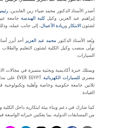
أصدر الأستاذ الدكتور محمد ضياء زين العابدين،
رئيس
إبراهيم عبد العزيز، وكيل
كلية الهندسة
جامعة عين
لشئون
الابتكار
و
ريادة الأعمال
، إلى جانب عمله، وذلك اعتبارًا
ويُعد الأستاذ الدكتور
محمد عبد العزيز
أحد أبرز أسا
السيارات.
ويمتلك خبرة أكاديمية وبحثية متميزة في مجالات الا
مصري
للسيارات الكهربائية
VER EGYPT
ثلاثين جامعة حكومية وخاصة وأهلية وتكنولوجية في
القيادة.
كما شارك في دعم وبناء بيئة ابتكارية داخل الكلية 
من المسابقات الدولية، بما يعكس خبراته الواسعة في إدا