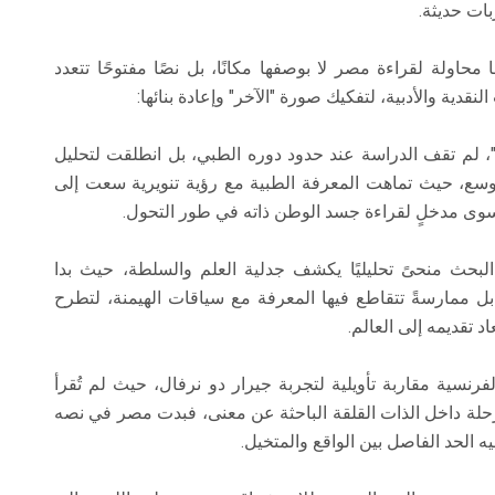
بات حديثة.
محاولة لقراءة مصر لا بوصفها مكانًا، بل نصًا مفتوحًا تتعدد
لنقدية والأدبية، لتفكيك صورة "الآخر" وإعادة بنائها:
، لم تقف الدراسة عند حدود دوره الطبي، بل انطلقت لتحليل
سع، حيث تماهت المعرفة الطبية مع رؤية تنويرية سعت إلى
 سوى مدخلٍ لقراءة جسد الوطن ذاته في طور التحول.
البحث منحىً تحليليًا يكشف جدلية العلم والسلطة، حيث بدا
بل ممارسةً تتقاطع فيها المعرفة مع سياقات الهيمنة، لتطرح
 تقديمه إلى العالم.
رنسية مقاربة تأويلية لتجربة جيرار دو نرفال، حيث لم تُقرأ
لة داخل الذات القلقة الباحثة عن معنى، فبدت مصر في نصه
ه الحد الفاصل بين الواقع والمتخيل.