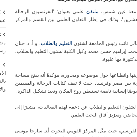
 بجامعة عين شمس،
ملتقىً
علمي بعنوان: "الفرنسيون الرحالة
ك
رين"، وذلك في إطار التعاون العلمي بين القسم والمركز
عبد
ك
مشت
غالي نائب رئيس الجامعة لشئون
التعليم والطلاب
، و أ. د. حنان
وسم
محمد إبراهيم حسن محمد وكيل الكلية لشئون التعليم والطلاب،
كتورة مها عليوة.
ج
الأ
ؤيتها وانطباعها حول موضوعه ومحاوره، مؤكدةً أنه يفتح مساحة
بال
ية بين مصر وفرنسا، حيث لا تقف كتابات الرحالة والمقيمين
وال
صوصًا إنسانية نابضة تستبطن روح المكان وتعيد تشكيل الذاكرة.
 لشئون التعليم والطلاب عن دعمه لهذه الفعاليات، مشيرًا إلى
حاضر، وتعزيز آفاق البحث العلمي.
الفرنسي، حيث مثّل المركز القومي للبحوث أ.د. سارجا موسى