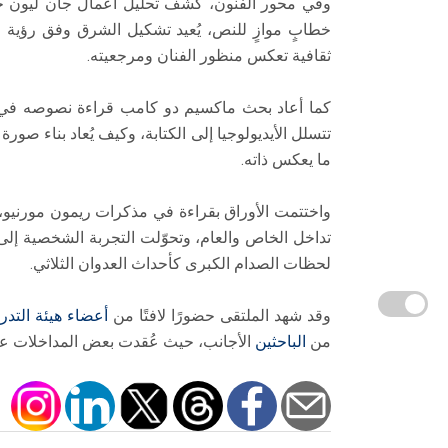
​وفي محور الفنون، كشف تحليل أعمال جان ليون ج
خطابٍ موازٍ للنص، يُعيد تشكيل الشرق وفق رؤية ج
ثقافية تعكس منظور الفنان ومرجعيته.
​كما أعاد بحث ماكسيم دو كامب قراءة نصوصه في 
تتسلل الأيديولوجيا إلى الكتابة، وكيف يُعاد بناء ص
ما يعكس ذاته.
​واختتمت الأوراق بقراءة في مذكرات ريمون مورنيو
تداخل الخاص والعام، وتحوّلت التجربة الشخصية إلى
لحظات الصدام الكبرى كأحداث العدوان الثلاثي.
​وقد شهد الملتقى حضورًا لافتًا من
أعضاء هيئة التد
من
الباحثين
الأجانب، حيث عُقدت بعض المداخلات عن