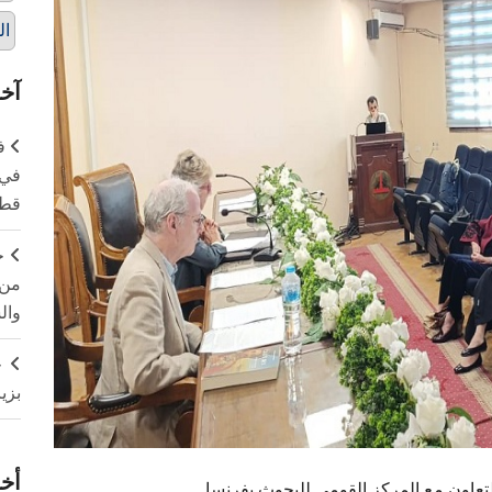
ال
آخر
ف
في 
قطا
ج
من 
وال
ج
بزي
أخر
التعاون مع المركز القومي للبحوث بفرنسا