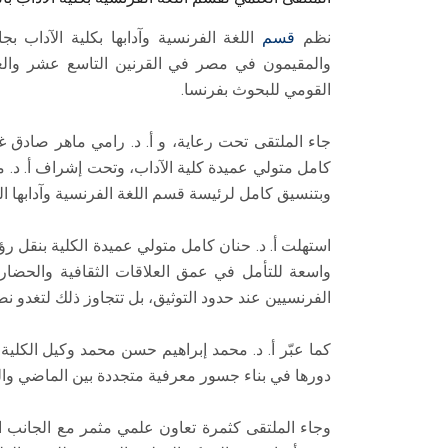
نظم
قسم
اللغة الفرنسية وآدابها بكلية الآداب
والمقيمون في مصر في القرنين التاسع عشر والعش
القومي للبحوث بفرنسا.
​جاء الملتقى تحت رعاية، و أ. د. رامي ماهر صادق 
كامل متولي عميدة كلية الآداب، وتحت إشراف أ. د. 
وبتنسيق كامل لرئيسة قسم اللغة الفرنسية وآدابها الد
​استهلت أ. د. حنان كامل متولي عميدة الكلية بنقل ر
واسعة للتأمل في عمق العلاقات الثقافية والحضار
الفرنسيين عند حدود التوثيق، بل تتجاوز ذلك لتغدو ن
​كما عبّر أ. د. محمد إبراهيم حسن محمد وكيل الكلية
دورها في بناء جسور معرفية متجددة بين الماضي وال
​وجاء الملتقى كثمرة تعاون علمي مثمر مع الجانب 