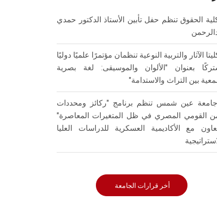
لية الحقوق تنظم حفل تأبين الأستاذ الدكتور حمدي
الرحمن
ليتا الآثار والتربية النوعية تنظمان مؤتمرًا علميًا دوليًا
ركًا بعنوان "الألوان والموسيقى: لغة بصرية
عية بين التراث والاستدامة"
امعة عين شمس تنظم برنامج "ركائز ومحددات
من القومي المصري في ظل المتغيرات المعاصرة"
تعاون مع الأكاديمية العسكرية للدراسات العليا
استراتيجية
أخر قرارات الجامعة