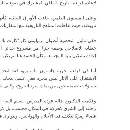
لإعادة قراءة التاريخ الثقافي المشترك في ضوء مقار
​وعلى المستوى العلمي، جاءت الأوراق البحثية كأنها 
تأويلاته، حيث تداخلت المناهج التاريخية مع المقاربات ا
​ففي تناول شخصية أنطوان برتيليمي كلو "كلوت بك"
خطابه الإصلاحي بوصفه جزءًا من مشروع حداثي أو
إعادة تشكيل بنية المجتمع، وكأن الجسد هنا لم يكن
​أما في قراءة تجربة جاستون ماسبيرو، فقد اتخذ 
الاشتغال على الآثار ليس مجرد فعلٍ علمي محايد، 
تساؤلات عميقة حول من يملك سرد التاريخ، وكيف يُعاد
​وقدّمت الدكتورة هالة فودة المدرس بقسم اللغة الف
رحلته إلى الشرق كحركة في المكان فحسب، بل كرح
فضاءً رمزيًا تتكثف فيه الأحلام والهواجس، ويتوارى في