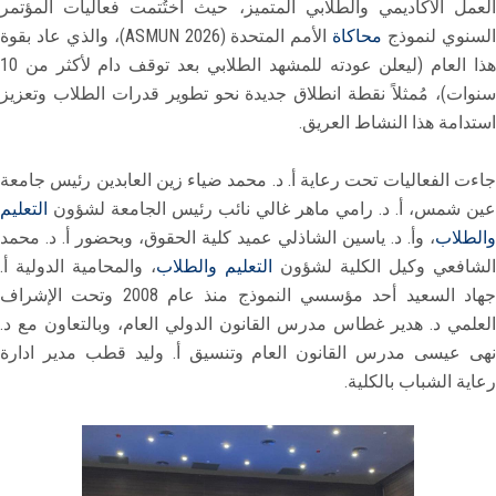
العمل الأكاديمي والطلابي المتميز، حيث اختُتمت فعاليات المؤتمر
لسنوي لنموذج
محاكاة
الأمم المتحدة (ASMUN 2026)، والذي عاد بقوة
هذا العام (ليعلن عودته للمشهد الطلابي بعد توقف دام لأكثر من 10
سنوات)، مُمثلاً نقطة انطلاق جديدة نحو تطوير قدرات الطلاب وتعزيز
استدامة هذا النشاط العريق.
جاءت الفعاليات تحت رعاية أ. د. محمد ضياء زين العابدين رئيس جامعة
عين شمس، أ. د. رامي ماهر غالي نائب رئيس الجامعة لشؤون
التعليم
والطلاب
، وأ. د. ياسين الشاذلي عميد كلية الحقوق، وبحضور أ. د. محمد
الشافعي وكيل الكلية لشؤون
التعليم والطلاب
، والمحامية الدولية أ.
جهاد السعيد أحد مؤسسي النموذج منذ عام 2008 وتحت الإشراف
العلمي د. هدير غطاس مدرس القانون الدولي العام، وبالتعاون مع د.
نهى عيسى مدرس القانون العام وتنسيق أ. وليد قطب مدير ادارة
رعاية الشباب بالكلية.