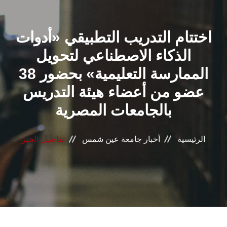
القطاعـات
اختتام التدريب التطبيقي «أدوات
الشئون الأكاديمية
الذكاء الاصطناعي لتحويل
البحث العلمي
الممارسة التعليمية» بحضور 38
عضو من أعضاء هيئة التدريس
الرعاية الصحية
بالجامعات المصرية
المراكز والوحدات
الرئيسية
أخبار جامعة عين شمس
تفاصيل الخبر
الأنظمة الذكية
الإعلام
تواصل معنا