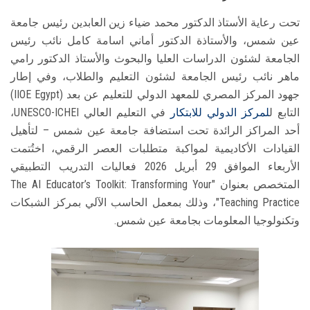
تحت رعاية الأستاذ الدكتور محمد ضياء زين العابدين رئيس جامعة
عين شمس، والأستاذة الدكتور أماني اسامة كامل نائب رئيس
الجامعة لشئون الدراسات العليا والبحوث والأستاذ الدكتور رامي
ماهر نائب رئيس الجامعة لشئون التعليم والطلاب، وفي إطار
جهود المركز المصري للمعهد الدولي للتعليم عن بعد (IIOE Egypt)
التابع ل
لمركز الدولي للابتكار
في التعليم العالي UNESCO-ICHEI،
أحد المراكز الرائدة تحت استضافة جامعة عين شمس – لتأهيل
القيادات الأكاديمية لمواكبة متطلبات العصر الرقمي، اختُتمت
الأربعاء الموافق 29 أبريل 2026 فعاليات التدريب التطبيقي
المتخصص بعنوان "The AI Educator’s Toolkit: Transforming Your
Teaching Practice"، وذلك بمعمل الحاسب الآلي بمركز الشبكات
وتكنولوجيا المعلومات بجامعة عين شمس.