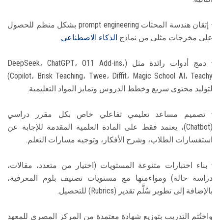
· إتقان هندسة المحثات prompt engineering بشكل منظم للحصول
على مخرجات مثلى من نماذج
الذكاء الاصطناعي.
· دمج أدوات رائدة مثل (DeepSeek، ChatGPT، O11 Add-ins،
Copilot، Brisk Teaching، Twee، Diffit، Magic School AI، Teachy)
لتوليد محتوى سريع وخطط الدروس وتمايز المواد التعليمية.
· تصميم مساعد تعليمي تفاعلي خاص بكل مقرر دراسي
(Chatbot)، يعتمد فقط على المادة العلمية المقدمة للإجابة عن
استفسارات الطلاب، وشرح الأفكار، وتوجيه مسارات التعلم.
· بناء اختبارات متنوعة المستويات (اختيار من متعدد، مقالات،
دراسة حالة) ومواءمتها مع مستويات تصنيف بلوم المعرفية،
بالإضافة إلى تطوير سُلَّم تقدير (Rubrics) للتحصيل.
واختُتم التدريب بتوزيع شهادة معتمدة من المركز المصري للمعهد