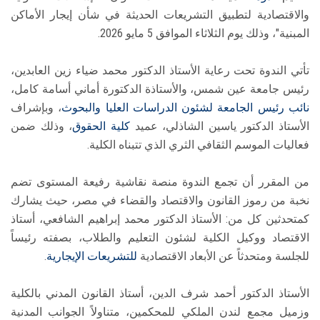
والاقتصادية لتطبيق التشريعات الحديثة في شأن إيجار الأماكن
المبنية"، وذلك يوم الثلاثاء الموافق 5 مايو 2026.
تأتي الندوة تحت رعاية الأستاذ الدكتور محمد ضياء زين العابدين،
رئيس جامعة عين شمس، والأستاذة الدكتورة أماني أسامة كامل،
نائب رئيس الجامعة لشئون الدراسات العليا والبحوث
، وبإشراف
الأستاذ الدكتور ياسين الشاذلي، عميد
كلية الحقوق
، وذلك ضمن
فعاليات الموسم الثقافي الثري الذي تتبناه الكلية.
من المقرر أن تجمع الندوة منصة نقاشية رفيعة المستوى تضم
نخبة من رموز القانون والاقتصاد والقضاء في مصر، حيث يشارك
كمتحدثين كل من: الأستاذ الدكتور محمد إبراهيم الشافعي، أستاذ
الاقتصاد ووكيل الكلية لشئون التعليم والطلاب، بصفته رئيساً
للجلسة ومتحدثاً عن الأبعاد الاقتصادية
للتشريعات الإيجارية
.
الأستاذ الدكتور أحمد شرف الدين، أستاذ القانون المدني بالكلية
وزميل مجمع لندن الملكي للمحكمين، متناولاً الجوانب المدنية