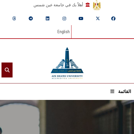
أهلاً بك في جامعة عين شمس
English
القائمة
الرئيسيـة
عن الجامعة