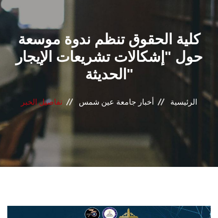
القطاعـات
كلية الحقوق تنظم ندوة موسعة
الشئون الأكاديمية
حول "إشكالات تشريعات الإيجار
البحث العلمي
الحديثة"
الرعاية الصحية
الرئيسية
أخبار جامعة عين شمس
تفاصيل الخبر
المراكز والوحدات
الأنظمة الذكية
الإعلام
تواصل معنا