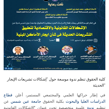
الطلاب
هيئة التدريس
الدراسات العليا
الخريجين
الموظفون
الزائـرون
كلية الحقوق تنظم ندوة موسعة حول "إشكالات تشريعات الإيجار
سجل الان
الحديثة"
في إطار حراكها العلمي والمجتمعي المستمر، أعلن
قطاع
الدراسات العليا والبحوث
بكلية الحقوق
جامعة عين شمس
عن
تنظيم
ندوة
علمية متخصصة تحت عنوان "الإشكالات القانونية