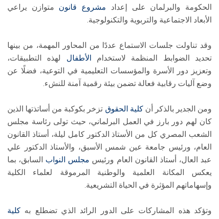
الحكومة والبرلمان على إعداد
مشروع قانون
متوازن يراعي
الأبعاد الاجتماعية والتربوية والتكنولوجية.
وقد تناولت جلسات الاستماع عددًا من المحاور المهمة، من بينها
تحديد الضوابط المنظمة لاستخدام
الأطفال
لهذه التطبيقات،
وتعزيز دور الأسرة والمؤسسات التعليمية في التوعية، فضلًا عن
وضع آليات رقابية فعالة تضمن بيئة رقمية آمنة للنشء.
ومن الجدير بالذكر أن
كلية الحقوق
تزخر بكوكبة من أساتذتها الذين
كان لهم دور بارز في العمل البرلماني، حيث تولى رئاسة مجلس
الشعب المصري كل من الأستاذ الدكتور كامل ليلة، أستاذ القانون
العام، ورئيس جامعة عين شمس الأسبق، والأستاذ الدكتور علي
عبد العال، أستاذ القانون العام ورئيس
مجلس النواب
السابق، بما
يعكس المكانة العلمية والوطنية المرموقة لعلماء الكلية
وإسهاماتهم المؤثرة في الحياة التشريعية.
وتؤكد هذه المشاركات على الدور الرائد الذي تضطلع به
كلية