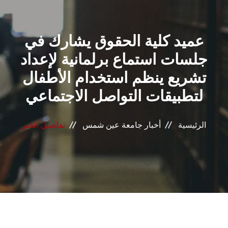
القطاعـات
عميد كلية الحقوق يشارك في
الشئون الأكاديمية
جلسات استماع برلمانية لإعداد
البحث العلمي
تشريع ينظم استخدام الأطفال
لتطبيقات التواصل الاجتماعي
الرعاية الصحية
المراكز والوحدات
الرئيسية
أخبار جامعة عين شمس
تفاصيل الخبر
الأنظمة الذكية
الإعلام
تواصل معنا