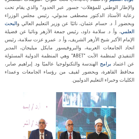
والإطار الوطني للمؤهلات- جسور عبر الحدود" والذي يقام تحت
رعاية الأستاذ الدكتور مصطفى مدبولي، رئيس مجلس الوزراء
وبحضور أ. د. حسام عثمان، نائبًا عن وزير التعليم العالي و
البحث
العلمي
، وأ. د. سلامة داود، رئيس جمعة الأزهر ونائبا عن فضيلة
الإمام الأكبر شيخ الأزهر الشريف، وأ. د. عمرو عزت سلامة، رئيس
اتحاد الجامعات العربية، والبروفيسور مايكل ميليجان، المدير
التنفيذي لمنظمة الأبت "ABET" وهي المنظمة الدولية المسئولة
عن اعتماد
برامج
الهندسة والتكنولوجيا عالميًا ود. إبراهيم صابر،
محافظ القاهرة، وبحضور لفيف من رؤساء الجامعات وعمداء
الكليات وخبراء التعليم الدوليين.