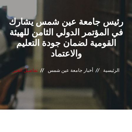
القطاعـات
رئيس جامعة عين شمس يشارك
الشئون الأكاديمية
في المؤتمر الدولي الثامن للهيئة
البحث العلمي
القومية لضمان جودة التعليم
والاعتماد
الرعاية الصحية
المراكز والوحدات
الرئيسية
أخبار جامعة عين شمس
تفاصيل الخبر
الأنظمة الذكية
الإعلام
تواصل معنا