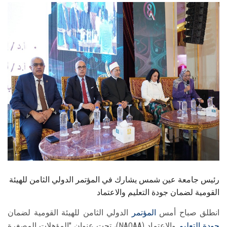
الطلاب
هيئة التدريس
الدراسات العليا
الخريجين
الموظفون
الزائـرون
سجل الان
رئيس جامعة عين شمس يشارك في المؤتمر الدولي الثامن للهيئة
القومية لضمان جودة التعليم والاعتماد
انطلق صباح أمس
المؤتمر
الدولي الثامن للهيئة القومية لضمان
جودة التعليم
والاعتماد (NAQAA)، تحت عنوان "المؤهلات المصغرة