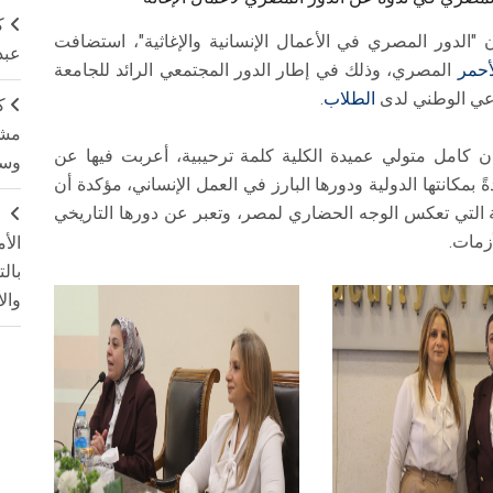
ك
ن "الدور المصري في الأعمال الإنسانية والإغاثية"، استضافت
عبد
لأحمر
المصري، وذلك في إطار الدور المجتمعي الرائد للجامعة
وعي الوطني لدى
الطلاب
.
ك
مشت
ان كامل متولي عميدة الكلية كلمة ترحيبية، أعربت فيها عن
وسم
ً بمكانتها الدولية ودورها البارز في العمل الإنساني، مؤكدة أن
ية التي تعكس الوجه الحضاري لمصر، وتعبر عن دورها التاريخي
ج
زمات.
الأ
بال
وال