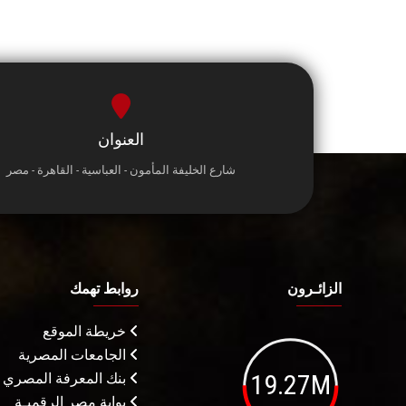
العنوان
شارع الخليفة المأمون - العباسية - القاهرة - مصر
الزائـرون
روابط تهمك
خريطة الموقع
الجامعات المصرية
19.27M
بنك المعرفة المصري
بوابة مصر الرقميـة