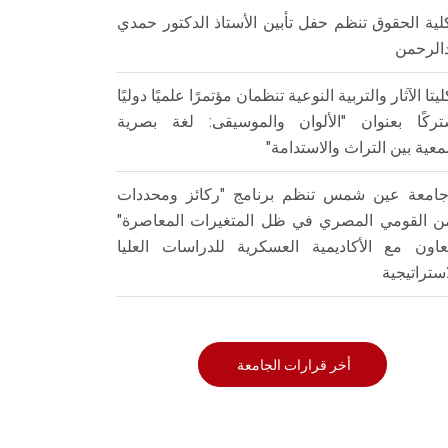
لية الحقوق تنظم حفل تأبين الأستاذ الدكتور حمدي
الرحمن
ليتا الآثار والتربية النوعية تنظمان مؤتمرًا علميًا دوليًا
ركًا بعنوان "الألوان والموسيقى: لغة بصرية
عية بين التراث والاستدامة"
امعة عين شمس تنظم برنامج "ركائز ومحددات
من القومي المصري في ظل المتغيرات المعاصرة"
تعاون مع الأكاديمية العسكرية للدراسات العليا
استراتيجية
أخر قرارات الجامعة