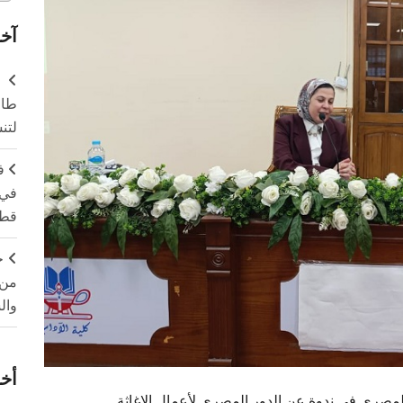
آخر
طال
لتن
ف
في 
قطا
ج
من 
وال
أخر
 المصري في ندوة عن الدور المصري لأعمال الإغاثة