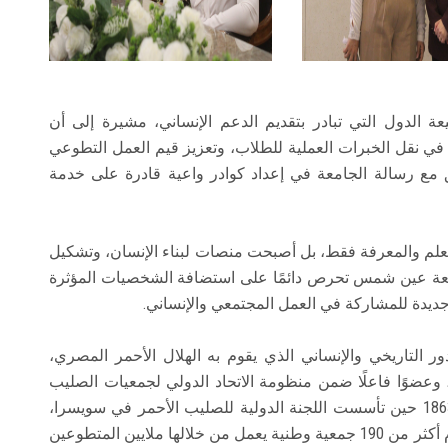
 الدول التي تبادر بتقديم الدعم الإنساني، مشيرة إلى أن
في نقل الخبرات العملية للطلاب، وتعزيز قيم العمل التطوعي
 مع رسالة الجامعة في إعداد كوادر واعية قادرة على خدمة
لعلم والمعرفة فقط، بل أصبحت منصات لبناء الإنسان، وتشكيل
جامعة عين شمس تحرص دائمًا على استضافة الشخصيات المؤثرة
 جديدة للمشاركة في العمل المجتمعي والإنساني.
ر التاريخي والإنساني الذي يقوم به الهلال الأحمر المصري،
وعضوًا فاعلًا ضمن منظومة الاتحاد الدولي لجمعيات الصليب
الأحمر والهلال الأحمر، والتي تعود نشأتها إلى عام 1863 حين تأسست اللجنة الدولية للصليب الأحمر في سويسرا،
لتصبح لاحقًا أكبر شبكة إنسانية في العالم، تضم اليوم أكثر من 190 جمعية وطنية يعمل من خلالها ملايين المتطوعين