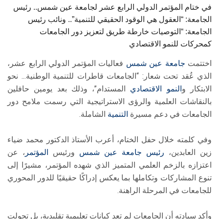
في ختام المؤتمر الدولي الرابع عشر لجامعة عين شمس.. رئيس
الجامعة: “العقول هي الوقود الحقيقي للتنمية”.. ونائب رئيس
الجامعة: “التوصيات خارطة طريق لتعزيز دور الجامعات
كمحركات للنمو الاقتصادي
اختتمت
جامعة عين شمس
فعاليات المؤتمر الدولي الرابع عشر،
الذي عُقد تحت شعار: “الجامعات قاطرات للتنمية الوطنية… نحو
الابتكار و
النمو الاقتصادي
المستدام”، وذلك بعد يومين حافلين
بالنقاشات العلمية والرؤى الاستراتيجية التي رسمت ملامح دور
الجامعات في دعم مسيرة
التنمية
الشاملة.
وفي كلمته خلال حفل الختام، أعرب الأستاذ الدكتور محمد ضياء
زين العابدين،
رئيس جامعة عين شمس
ورئيس
المؤتمر
، عن
اعتزازه بالزخم العلمي المتميز الذي شهده المؤتمر، مشيرًا إلى
تنوع المشاركات وتكاملها بما يعكس إدراكًا حقيقيًا للدور المحوري
للجامعات في المرحلة الراهنة.
وأكد سيادته أن الجامعات لم تعد كيانات تعليمية تقليدية، بل تحولت