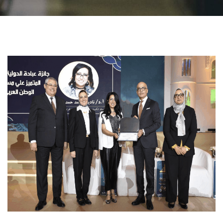
الطلاب
هيئة التدريس
الدراسات العليا
الخريجين
الموظفون
الزائـرون
سجل الان