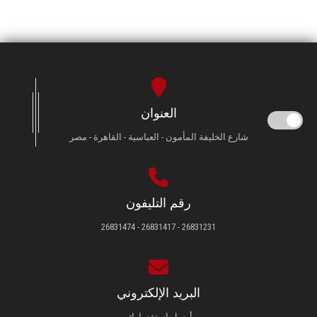
العنوان
شارع الخليفة المأمون - العباسية - القاهرة - مصر
رقم التليفون
26831231 - 26831417 - 26831474
البريد الإلكتروني
أرسل استفسارك.