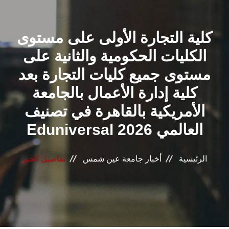
القطاعـات
كلية التجارة الأولى على مستوى
الشئون الأكاديمية
الكليات الحكومية والثانية على
البحث العلمي
مستوى جميع كليات التجارة بعد
كلية إدارة الأعمال بالجامعة
الرعاية الصحية
الأمريكية بالقاهرة في تصنيف
المراكز والوحدات
Eduniversal العالمي 2026
الأنظمة الذكية
الرئيسية
أخبار جامعة عين شمس
تفاصيل الخبر
الإعلام
تواصل معنا