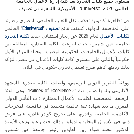
مستوى جميع كليات التجارة بعد كلية إدارة الأعمال بالجامعة
الأمريكية بالقاهرة في تصنيف Eduniversal العالمي 2026
في تظاهرة أكاديمية تعكس ثقل التعليم الجامعي المصري وقدرته
على المنافسة الدولية، كشفت نتائج
تصنيف
"
Eduniversal
" العالمي
لكليات الأعمال
لعام 2026 عن إنجاز استثنائي جديد
لكلية التجارة
بجامعة عين شمس، حيث انتزعت الكلية الصدارة المطلقة بين
كليات الأعمال بالجامعات الحكومية المصرية، محتلة المركز الأول
حكومياً والثاني على مستوى كافة كليات الأعمال في مصر، لتؤكد
بذلك ريادتها كأهم صرح تعليمي تجاري حكومي في البلاد.
​ووفقاً للتقرير الدولي الرسمي، واصلت الكلية تصدرها للمشهد
الأكاديمي ببقائها ضمن فئة "3 Palmes of Excellence"، وهي الفئة
الرفيعة المخصصة لكليات الأعمال الممتازة ذات التأثير الدولي
المعزز، ما يعد شهادة ثقة عالمية متجددة في تنافسية المخرجات
الأكاديمية للجامعة وقدرتها على تخريج كوادر قادرة على فرض
ذاتها في الأسواق المحلية والدولية، وذلك تحت رعاية ودعم الأستاذ
الدكتور محمد ضياء زين العابدين رئيس جامعة عين شمس،