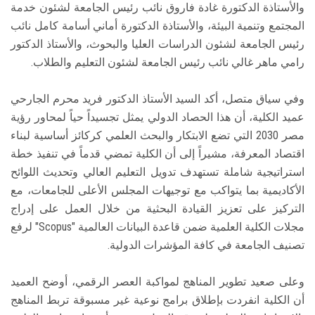
والأستاذة الدكتورة غادة فاروق نائب رئيس الجامعة لشئون خدمة
المجتمع وتنمية البيئة، والأستاذة الدكتورة أماني أسامة كامل نائب
رئيس الجامعة لشئون الدراسات العليا والبحوث، والأستاذ الدكتور
رامي ماهر غالي نائب رئيس الجامعة لشئون التعليم والطلاب.
​وفي سياق متصل، أكد السيد الأستاذ الدكتور فريد محرم الجارحي
عميد الكلية، أن هذا الحصاد الدولي يمثل تجسيداً حياً لمحاور رؤية
مصر 2030 التي تضع الابتكار والبحث العلمي كركائز أساسية لبناء
اقتصاد المعرفة، مشيراً إلى أن الكلية تمضي قدماً في تنفيذ خطة
استراتيجية شاملة تستهدف تدويل التعليم العالي وتحديث اللوائح
الأكاديمية بما يتواكب مع توجيهات المجلس الأعلى للجامعات، مع
التركيز على تعزيز القيادة البحثية من خلال العمل على إدراج
مجلات الكلية العلمية ضمن قاعدة البيانات العالمية "Scopus" لرفع
تصنيف الجامعة في كافة المؤشرات الدولية.
​وعلى صعيد تطوير المناهج لمواكبة العصر الرقمي، أوضح العميد
أن الكلية انفردت بإطلاق برامج نوعية غير مسبوقة تربط المناهج