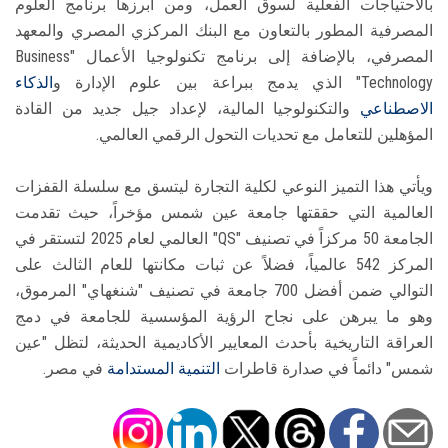
بالاحتياجات الفعلية لسوق العمل، ومن أبرزها برنامج العلوم
المصرفية المطور بالتعاون مع البنك المركزي المصري والمعهد
المصرفي، بالإضافة إلى برنامج تكنولوجيا الأعمال "Business
Technology" الذي يدمج ببراعة بين علوم الإدارة و
الذكاء
الاصطناعي
والتكنولوجيا المالية، لإعداد جيل جديد من القادة
المؤهلين للتعامل مع تحديات التحول الرقمي العالمي.
​ويأتي هذا التميز النوعي لكلية التجارة ليتسق مع سلسلة القفزات
العالمية التي حققتها جامعة عين شمس مؤخراً، حيث تقدمت
الجامعة 50 مركزاً في تصنيف "QS" العالمي لعام 2025 لتستقر في
المركز 542 عالمياً، فضلاً عن ثبات مكانتها للعام الثالث على
التوالي ضمن أفضل 700 جامعة في تصنيف "شنغهاي" المرموق،
وهو ما يبرهن على نجاح الرؤية المؤسسية للجامعة في دمج
العراقة التاريخية بأحدث المعايير الأكاديمية الحديثة، لتظل "عين
شمس" دائماً في صدارة قاطرات
التنمية المستدامة
في مصر.