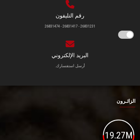
رقم التليفون
26831231 - 26831417 - 26831474
البريد الإلكتروني
أرسل استفسارك.
الزائـرون
19.27M