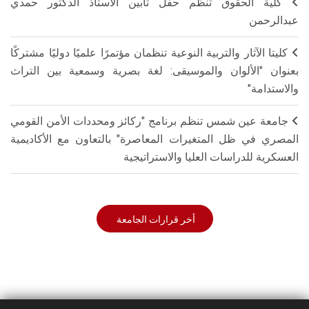
كلية الحقوق تنظم حفل تأبين الأستاذ الدكتور حمدي
عبدالرحمن
كليتا الآثار والتربية النوعية تنظمان مؤتمرًا علميًا دوليًا مشتركًا
بعنوان "الألوان والموسيقى: لغة بصرية وسمعية بين التراث
والاستدامة"
جامعة عين شمس تنظم برنامج "ركائز ومحددات الأمن القومي
المصري في ظل المتغيرات المعاصرة" بالتعاون مع الأكاديمية
العسكرية للدراسات العليا والاستراتيجية
أخر قرارات الجامعة