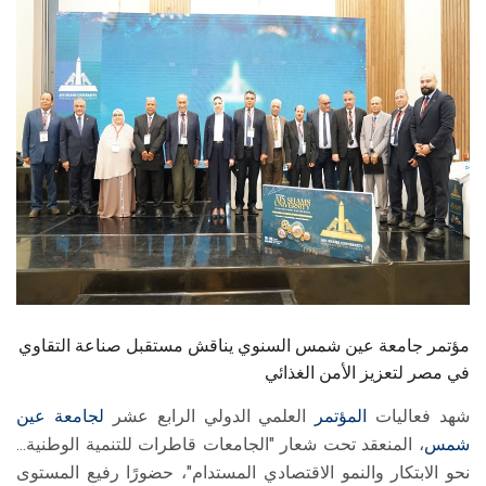
الطلاب
هيئة التدريس
الدراسات العليا
الخريجين
الموظفون
الزائـرون
مؤتمر جامعة عين شمس السنوي يناقش مستقبل صناعة التقاوي
سجل الان
في مصر لتعزيز الأمن الغذائي
شهد فعاليات
المؤتمر
العلمي الدولي الرابع عشر
لجامعة عين
شمس
، المنعقد تحت شعار "الجامعات قاطرات للتنمية الوطنية...
نحو الابتكار والنمو الاقتصادي المستدام"، حضورًا رفيع المستوى