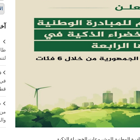
ال
آخر
طال
لتن
ف
في 
قطا
ج
من 
وال
بادرة الوطنية للمشروعات الخضراء الذكية