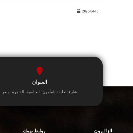
2026-04-16
العنوان
شارع الخليفة المأمون - العباسية - القاهرة - مصر
الزائـرون
روابط تهمك