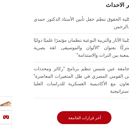
 الاحداث
لية الحقوق تنظم حفل تأبين الأستاذ الدكتور حمدي
الرحمن
ليتا الآثار والتربية النوعية تنظمان مؤتمرًا علميًا دوليًا
ركًا بعنوان "الألوان والموسيقى: لغة بصرية
عية بين التراث والاستدامة"
امعة عين شمس تنظم برنامج "ركائز ومحددات
من القومي المصري في ظل المتغيرات المعاصرة"
تعاون مع الأكاديمية العسكرية للدراسات العليا
استراتيجية
أخر قرارات الجامعة