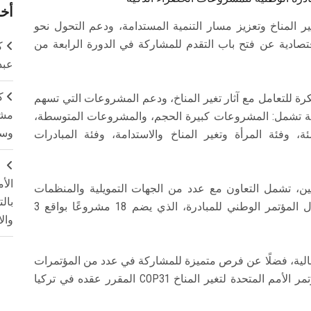
أخر
ر المناخ وتعزيز مسار التنمية المستدامة، ودعم التحول نحو
اقتصادية عن فتح باب التقدم للمشاركة في الدورة الرابعة من
ك
عبد
ك
بتكرة للتعامل مع آثار تغير المناخ، ودعم المشروعات التي تسهم
مشت
مة البيئية، من خلال 6 فئات رئيسة تشمل: المشروعات كبيرة الحجم، والمشروعات المتوسطة،
وسم
، وفئة المرأة وتغير المناخ والاستدامة، وفئة المبادرات
ج
الأ
ين، تشمل التعاون مع عدد من الجهات التمويلية والمنظمات
بال
الأممية، إلى جانب عرض المشروعات الفائزة خلال المؤتمر الوطني للمبادرة، الذي يضم 18 مشروعًا بواقع 3
وال
 مالية، فضلًا عن فرص متميزة للمشاركة في عدد من المؤتمرات
والفعاليات المحلية والإقليمية والدولية، من بينها مؤتمر الأمم المتحدة لتغير المناخ COP31 المقرر عقده في تركيا