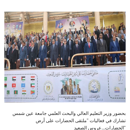
الطلاب
هيئة التدريس
الدراسات العليا
الخريجين
الموظفون
الزائـرون
سجل الان
بحضور وزير التعليم العالي والبحث العلمي جامعة عين شمس
تشارك في فعاليات "ملتقى الحضارات على أرض
الحضارات...عروس الصعيد"