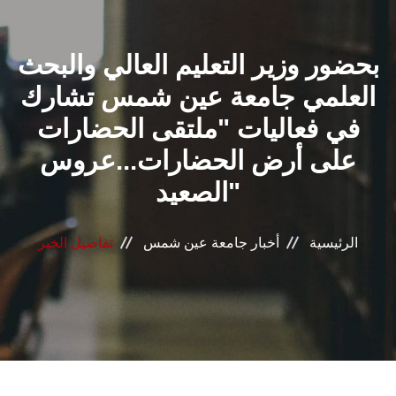
القطاعـات
بحضور وزير التعليم العالي والبحث
الشئون الأكاديمية
العلمي جامعة عين شمس تشارك
البحث العلمي
في فعاليات "ملتقى الحضارات
على أرض الحضارات...عروس
الرعاية الصحية
الصعيد"
المراكز والوحدات
الرئيسية
أخبار جامعة عين شمس
تفاصيل الخبر
الأنظمة الذكية
الإعلام
تواصل معنا