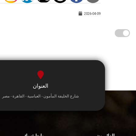
2026-04-09
العنوان
شارع الخليفة المأمون - العباسية - القاهرة - مصر
الزائـرون
روابط تهمك