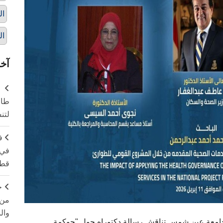
ال
ال
آخر
طال
لتن
ف
في 
قطا
ج
من 
وال
 بجامعة عين شمس تناقش رسالة دكتوراه حول "حوكمة