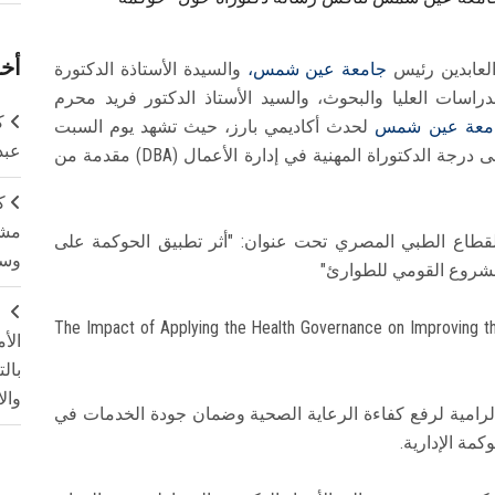
أخر
العابدين رئيس
جامعة عين شمس،
والسيدة الأستاذة الدكتورة
اسات العليا والبحوث، والسيد الأستاذ الدكتور فريد محرم
ك
معة عين شمس
لحدث أكاديمي بارز، حيث تشهد يوم السبت
عبد
الموافق 11 إبريل 2026، مناقشة رسالة للحصول على درجة الدكتوراة المهنية في إدارة الأعمال (DBA) مقدمة من
ك
مشت
القطاع الطبي المصري تحت عنوان: "أثر تطبيق الحوكمة على
وسم
مشروع القومي للطوارئ"
ج
(The Impact of Applying the Health Governance on Improving the
الأ
بال
وال
الرامية لرفع كفاءة الرعاية الصحية وضمان جودة الخدمات في
مة الإدارية.