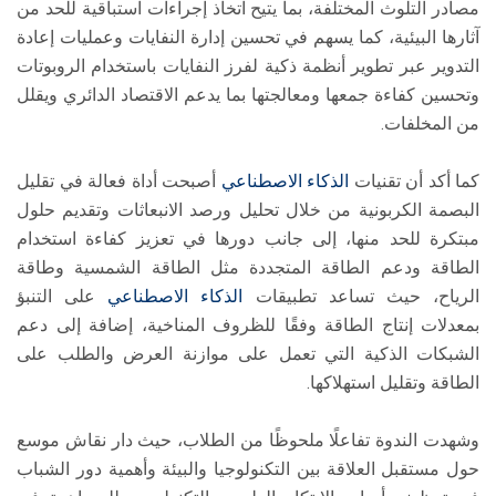
مصادر التلوث المختلفة، بما يتيح اتخاذ إجراءات استباقية للحد من
آثارها البيئية، كما يسهم في تحسين إدارة النفايات وعمليات إعادة
التدوير عبر تطوير أنظمة ذكية لفرز النفايات باستخدام الروبوتات
وتحسين كفاءة جمعها ومعالجتها بما يدعم الاقتصاد الدائري ويقلل
من المخلفات.
كما أكد أن تقنيات
الذكاء الاصطناعي
أصبحت أداة فعالة في تقليل
البصمة الكربونية من خلال تحليل ورصد الانبعاثات وتقديم حلول
مبتكرة للحد منها، إلى جانب دورها في تعزيز كفاءة استخدام
الطاقة ودعم الطاقة المتجددة مثل الطاقة الشمسية وطاقة
الرياح، حيث تساعد تطبيقات
الذكاء الاصطناعي
على التنبؤ
بمعدلات إنتاج الطاقة وفقًا للظروف المناخية، إضافة إلى دعم
الشبكات الذكية التي تعمل على موازنة العرض والطلب على
الطاقة وتقليل استهلاكها.
وشهدت الندوة تفاعلًا ملحوظًا من الطلاب، حيث دار نقاش موسع
حول مستقبل العلاقة بين التكنولوجيا والبيئة وأهمية دور الشباب