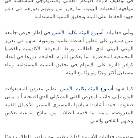
في توظيف أدوات الابتكار العلمي والتكنولوجي للمساهمة في
مواجهة التحديات البيئية، بما يعزز من وعيهم بدورهم في دعم
جهود الحفاظ على البيئة وتحقيق التنمية المستدامة.
وتأتي فعاليات
أسبوع البيئة
ب
كلية الألسن
في إطار حرص جامعة
عين شمس على تنظيم أنشطة علمية وتوعوية تسهم في تعزيز
الوعي البيئي لدى الطلاب وربط المعرفة الأكاديمية بالقضايا
المجتمعية المعاصرة، بما يعكس إلتزام الجامعة بدورها في إعداد
كوادر قادرة على الإسهام في تحقيق التنمية المستدامة وبناء
مستقبل أكثر وعيًا وتوازنًا مع البيئة.
كما شهد
أسبوع البيئة
ب
كلية الألسن
تنظيم معرض للمشغولات
اليدوية إلى جانب المعرض الفني التشكيلي الذي افتتحته أ. د. يمنى
صفوت، حيث أشادت سيادتها بالمستوى المتميز للأعمال الفنية
المعروضة، مثمنة ما قدمه الطلاب من نماذج إبداعية تعكس
وعيهم الثقافي والفني.
وتضمنت فعاليات الأسبوع كذلك تنظيم يوم رياضي للطلاب دعمًا