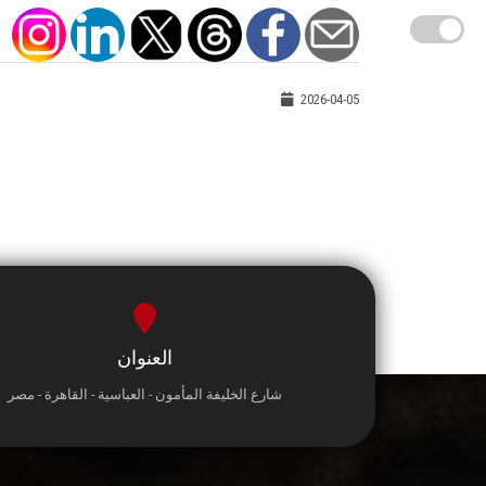
2026-04-05
العنوان
شارع الخليفة المأمون - العباسية - القاهرة - مصر