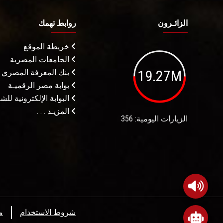
الزائـرون
روابط تهمك
خريطة الموقع
الجامعات المصرية
19.27M
بنك المعرفة المصري
بوابة مصر الرقميـة
البوابة الإلكترونية لل
المزيـد . . .
الزيارات اليومية: 356
شروط الاستخدام
م