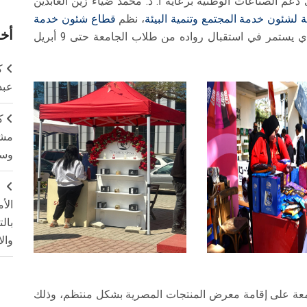
عم الصناعات الوطنية برعاية أ. د. محمد ضياء زين العابدين
 لشئون خدمة المجتمع وتنمية البيئة
، نظم
قطاع شئون خدمة
أخر
، والذي يستمر في استقبال رواده من طلاب الجامعة حتى 9 أبريل
ك
عبد
ك
مشت
وسم
ج
الأ
بال
وال
امعة على إقامة معرض المنتجات المصرية بشكل منتظم، وذلك