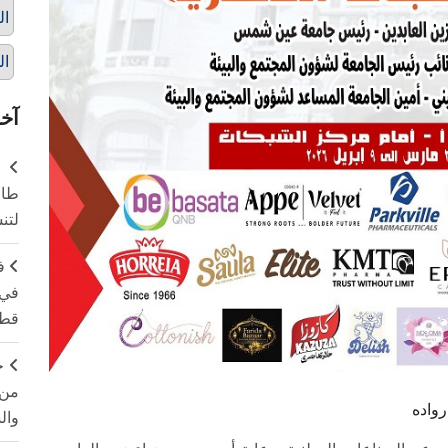
ال
ال
آخر
طال
لتن
ف
في 
قطا
ج
من 
واده
وال