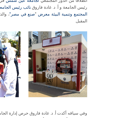
انطلاقًا من الدور المجتمعي
لجامعة عين شمس
في د
رئيس الجامعة و أ. د. غادة فاروق
نائب رئيس الجامعة
المجتمع وتنمية البيئة
معرض
"
صنع في مصر"
المقبل.
وفي سياقه أكدت أ. د. غادة فاروق حرص إدارة الج