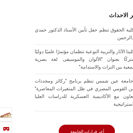
 الاحداث
لية الحقوق تنظم حفل تأبين الأستاذ الدكتور حمدي
الرحمن
ليتا الآثار والتربية النوعية تنظمان مؤتمرًا علميًا دوليًا
ركًا بعنوان "الألوان والموسيقى: لغة بصرية
عية بين التراث والاستدامة"
امعة عين شمس تنظم برنامج "ركائز ومحددات
من القومي المصري في ظل المتغيرات المعاصرة"
تعاون مع الأكاديمية العسكرية للدراسات العليا
استراتيجية
أخر قرارات الجامعة