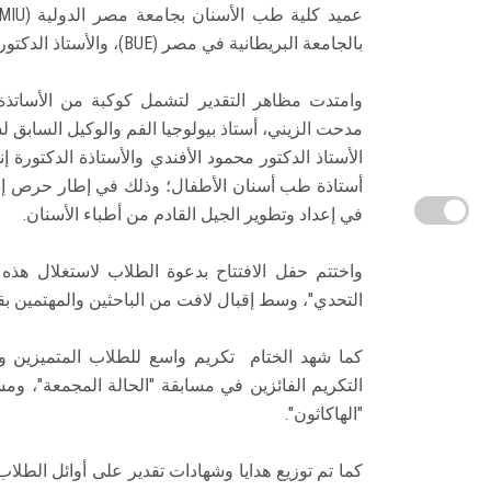
بالجامعة البريطانية في مصر (BUE)، والأستاذ الدكتور هشام علم الدين، عميد كلية طب الأسنان بجامعة المستقبل.
وامتدت مظاهر التقدير لتشمل كوكبة من الأساتذة وا
مدحت الزيني، أستاذ بيولوجيا الفم والوكيل السابق 
الأستاذ الدكتور محمود الأفندي والأستاذة الدكتورة 
أستاذة طب أسنان الأطفال؛ وذلك في إطار حرص إدارة
في إعداد وتطوير الجيل القادم من أطباء الأسنان.
واختتم حفل الافتتاح بدعوة الطلاب لاستغلال هذه
التحدي"، وسط إقبال لافت من الباحثين والمهتمين ب
كما شهد الختام ​ تكريم واسع للطلاب المتميزين
التكريم الفائزين في مسابقة "الحالة المجمعة"، ومس
"الهاكاثون".
كما تم توزيع هدايا وشهادات تقدير على أوائل الطلاب