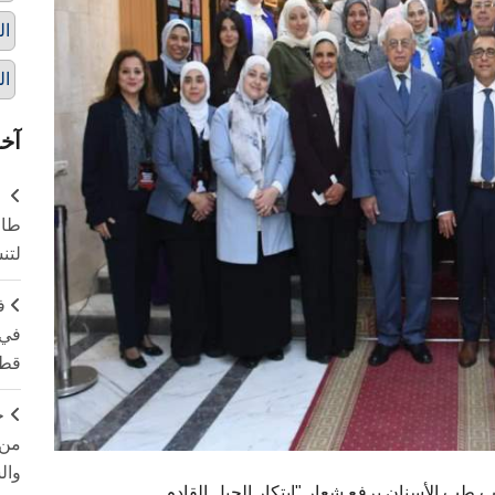
ال
ال
آخر
طال
لتن
ف
في 
قطا
ج
من 
وال