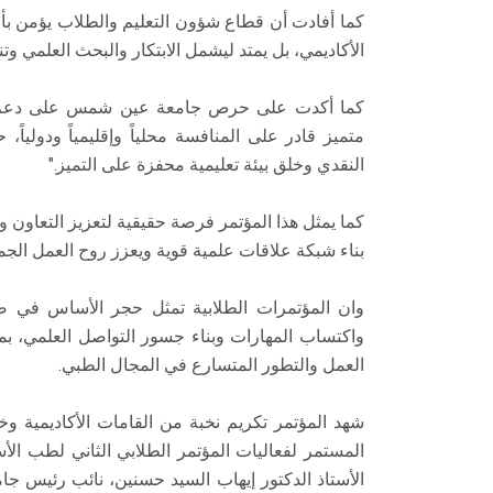
كما أفادت أن قطاع شؤون التعليم والطلاب يؤمن بأن
الأكاديمي، بل يمتد ليشمل الابتكار والبحث العلمي وتنم
كما أكدت على حرص جامعة عين شمس على دعم كافة
متميز قادر على المنافسة محلياً وإقليمياً ودولياً، 
النقدي وخلق بيئة تعليمية محفزة على التميز."
كما يمثل هذا المؤتمر فرصة حقيقية لتعزيز التعاون 
بناء شبكة علاقات علمية قوية ويعزز روح العمل الجما
وان المؤتمرات الطلابية تمثل حجر الأساس في ص
واكتساب المهارات وبناء جسور التواصل العلمي، ب
العمل والتطور المتسارع في المجال الطبي.
شهد المؤتمر تكريم نخبة من القامات الأكاديمية وخ
المستمر لفعاليات المؤتمر الطلابي الثاني لطب ا
الأستاذ الدكتور إيهاب السيد حسنين، نائب رئيس جامع