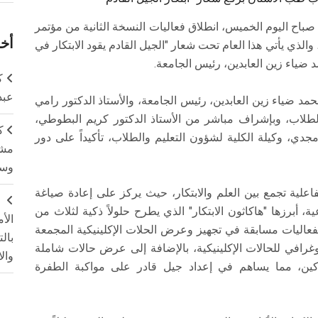
ح اليوم الخميس، انطلاق فعاليات النسخة الثانية من مؤتمر
أخر
ب طب الأسنان (ASU Dent Student Conference)، والذي يأتي هذا العام تحت شعار "الجيل القادم يقود الابتكار في
 ضياء زين العابدين، رئيس الجامعة.
ك
عبد
حمد ضياء زين العابدين، رئيس الجامعة، والأستاذ الدكتور رامي
لطلاب، وبإشراف مباشر من الأستاذ الدكتور كريم البطوطي،
ك
جدي، وكيلة الكلية لشؤون التعليم والطلاب، تأكيداً على دور
مشت
وسم
لية تجمع بين العلم والابتكار، حيث يركز على إعادة صياغة
ج
 أبرزها "هاكاثون الابتكار" الذي يطرح حلولاً ذكية لثلاث من
الأ
 الفعاليات مسابقة في تجهيز وعرض الحلات الإكلينيكية المجمعة
بال
غرافي للحالات الإكلينيكية، بالإضافة إلى عرض حالات شاملة
وال
اركين، مما يساهم في إعداد جيل قادر على مواكبة الطفرة