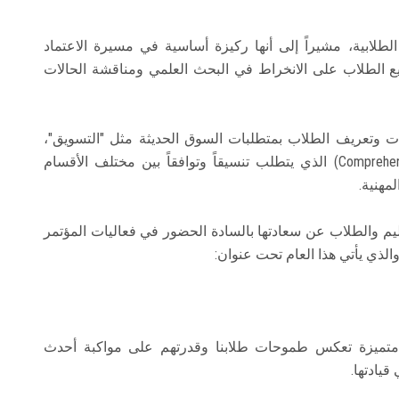
لطلابية، مشيراً إلى أنها ركيزة أساسية في مسيرة الاعتماد
 الطلاب على الانخراط في البحث العلمي ومناقشة الحالات
ات وتعريف الطلاب بمتطلبات السوق الحديثة مثل "التسويق"،
فضلاً عن تعزيز فكر "العلاج المتكامل" (Comprehensive Care) الذي يتطلب تنسيقاً وتوافقاً بين مختلف الأقسام
مهنية.
ليم والطلاب عن سعادتها بالسادة الحضور في فعاليات المؤتمر
ذي يأتي هذا العام تحت عنوان:
متميزة تعكس طموحات طلابنا وقدرتهم على مواكبة أحدث
يادتها.