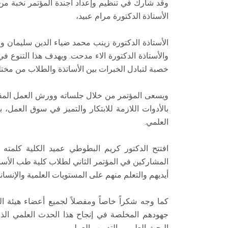
وقد شارك في تنظيم وإعداد أجندة المؤتمر نخبة من 
الأستاذة الدكتورة مرام عبيد،
الأستاذة الدكتورة زينب محمد ضياء الدين سليمان وال
والأستاذة الدكتورة الاء مدحت. ويهدف هذا التنوع ف
خصبة لتبادل الخبرات بين الأساتذة والطلاب من مخت
ويسعى المؤتمر من خلال جلساته وورش العمل المقامة
بالأدوات اللازمة للابتكار والتميز في سوق العمل، 
العلمي.
افتتح الدكتور كريم البطوطي عميد الكلية كلمته
المشاركين في المؤتمر الثاني لطلاب كلية طب الأسن
أيديهم والتعلم منهم على المستويات العلمية والإنساني
كما وجه شكراً خاصاً ومفصلاً لجميع أعضاء هيئة ال
جهودهم المخلصة في إنجاح هذا الحدث العلمي الذ
البحث العلمي والتدريب العملي.