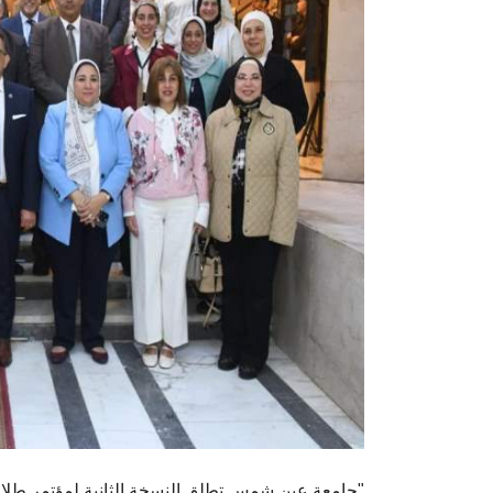
جامعة عين شمس تطلق النسخة الثانية لمؤتمر طلاب طب الأسنان برفع شعار "ابتكار الجيل القادم"