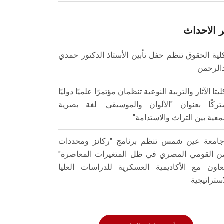
 الاحداث
لية الحقوق تنظم حفل تأبين الأستاذ الدكتور حمدي
الرحمن
ليتا الآثار والتربية النوعية تنظمان مؤتمرًا علميًا دوليًا
ركًا بعنوان "الألوان والموسيقى: لغة بصرية
عية بين التراث والاستدامة"
امعة عين شمس تنظم برنامج "ركائز ومحددات
من القومي المصري في ظل المتغيرات المعاصرة"
تعاون مع الأكاديمية العسكرية للدراسات العليا
استراتيجية