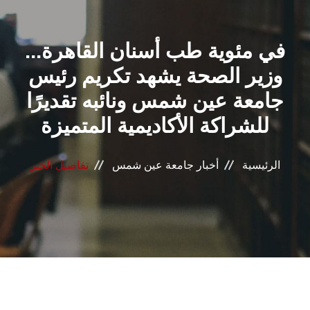
القطاعـات
في مئوية طب أسنان القاهرة...
الشئون الأكاديمية
وزير الصحة يشهد تكريم رئيس
البحث العلمي
جامعة عين شمس ونائبه تقديرًا
للشراكة الأكاديمية المتميزة
الرعاية الصحية
المراكز والوحدات
الرئيسية
أخبار جامعة عين شمس
تفاصيل الخبر
الأنظمة الذكية
الإعلام
تواصل معنا