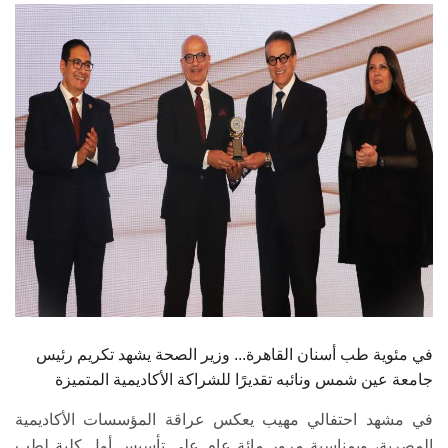
الطلاب
هيئة التدريس
الدراسات العليا
الخريجين
الموظفون
الزائـرون
سجل الان
في مئوية طب أسنان القاهرة... وزير الصحة يشهد تكريم رئيس
جامعة عين شمس ونائبه تقديرًا للشراكة الأكاديمية المتميزة
في مشهد احتفالي مهيب يعكس عراقة المؤسسات الأكاديمية
المصرية، وبمناسبة مرور مائة عام على تأسيس أول كلية لطب