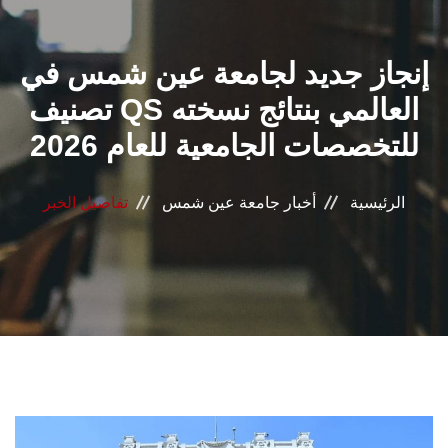
القطاعـات
إنجاز جديد لجامعة عين شمس في
الشئون الأكاديمية
تصنيف QS العالمي بنتائج نسخته
البحث العلمي
للتخصصات الجامعية للعام 2026
الرعاية الصحية
الرئيسية
أخبار جامعة عين شمس
تفاصيل الخبر
المراكز والوحدات
الأنظمة الذكية
الإعلام
تواصل معنا