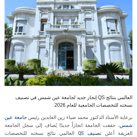
الطلاب
هيئة التدريس
الدراسات العليا
الخريجين
الموظفون
الزائـرون
إنجاز جديد لجامعة عين شمس في تصنيف QS العالمي بنتائج
سجل الان
نسخته للتخصصات الجامعية للعام 2026
برعاية الأستاذ الدكتور محمد ضياء زين العابدين رئيس
جامعة عين
شمس
، حققت الجامعة انجازاً جديدًا يُضاف إلى سجل الجامعة
العريقة أعلن
تصنيف
QS
العالمي نتائج نسخته للتخصصات