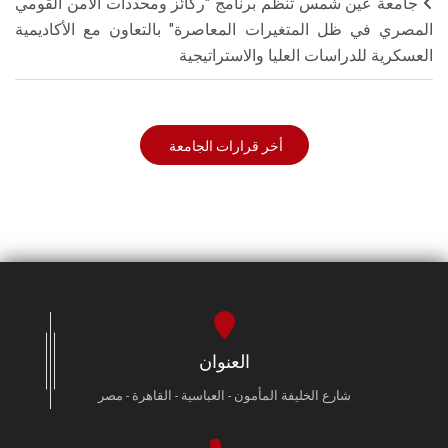
جامعة عين شمس تنظم برنامج "ركائز ومحددات الأمن القومي
المصري في ظل المتغيرات المعاصرة" بالتعاون مع الأكاديمية
العسكرية للدراسات العليا والاستراتيجية
أخر قرارات الجامعة
العنوان
شارع الخليفة المأمون - العباسية - القاهرة - مصر