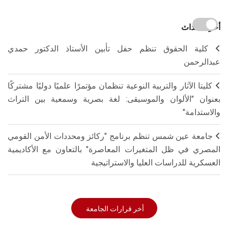
أخر الاحداث
كلية الحقوق تنظم حفل تأبين الأستاذ الدكتور حمدي
عبدالرحمن
كليتا الآثار والتربية النوعية تنظمان مؤتمرًا علميًا دوليًا مشتركًا
بعنوان "الألوان والموسيقى: لغة بصرية وسمعية بين التراث
والاستدامة"
جامعة عين شمس تنظم برنامج "ركائز ومحددات الأمن القومي
المصري في ظل المتغيرات المعاصرة" بالتعاون مع الأكاديمية
العسكرية للدراسات العليا والاستراتيجية
أخر قرارات الجامعة