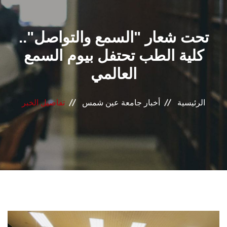
القطاعـات
تحت شعار "السمع والتواصل"..
الشئون الأكاديمية
كلية الطب تحتفل بيوم السمع
البحث العلمي
العالمي
الرعاية الصحية
الرئيسية
أخبار جامعة عين شمس
تفاصيل الخبر
المراكز والوحدات
الأنظمة الذكية
الإعلام
تواصل معنا