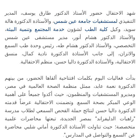
شهد الاحتفال حضور الأستاذ الدكتور طارق يوسف، المدير
التنفيذي
لمستشفيات جامعة عين شمس
، والأستاذة الدكتورة هالة
سويد، وكيل
كلية الطب
لشؤون
خدمة المجتمع وتنمية البيئة
،
والأستاذ الدكتور هشام أنور، مدير مستشفى عين شمس
التخصصي، والأستاذ الدكتور هشام طه، رئيس وحدة طب السمع
والاتزان، إلى جانب الأستاذة الدكتورة نادية كمال، منسق
الاحتفالية، والأستاذة الدكتورة داليا حسن، منظم الاحتفالية.
​بدأت فعاليات اليوم بكلمات افتتاحية ألقاها الحضور، من بينهم
الدكتورة نعمة عابد، ممثل منظمة الصحة العالمية في مصر،
ومديرو المستشفيات والمنظمون، حيث أكدوا جميعاً على أهمية
الوعي المبكر بصحة السمع. وتضمنت الاحتفالية عرضاً قدمته
الدكتورة داليا حسن لنتائج حملة الفحص السمعي لطلاب مدرسة
"راهبات الدليفراند" بمصر الجديدة، تبعتها محاضرات علمية
متخصصة؛ حيث تناولت الأستاذة الدكتورة أماني شلبي محاضرة
عن "السمع والتواصل في المدارس".