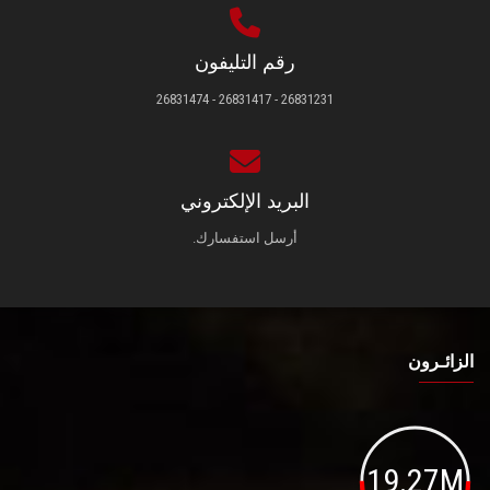
رقم التليفون
26831231 - 26831417 - 26831474
البريد الإلكتروني
أرسل استفسارك.
الزائـرون
19.27M