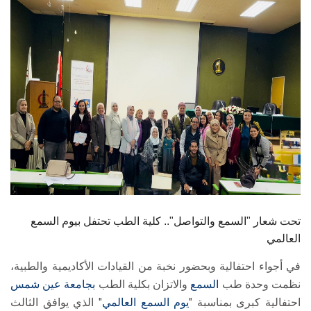
الطلاب
هيئة التدريس
الدراسات العليا
الخريجين
الموظفون
الزائـرون
تحت شعار "السمع والتواصل".. كلية الطب تحتفل بيوم السمع
سجل الان
العالمي
في أجواء احتفالية وبحضور نخبة من القيادات الأكاديمية والطبية،
نظمت وحدة طب
السمع
والاتزان بكلية الطب
بجامعة عين شمس
احتفالية كبرى بمناسبة "
يوم السمع العالمي
" الذي يوافق الثالث