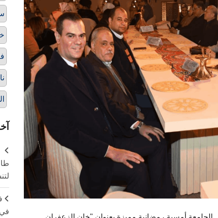
سح
خر
فع
نا
ال
آخر
طال
لتن
ف
في 