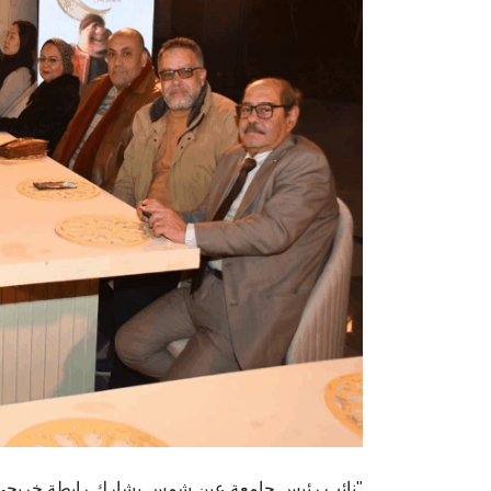
نائب رئيس جامعة عين شمس يشارك رابطة خريجي الجامعة أمسية رمضانية مميزة بعنوان "خان الزعفران"