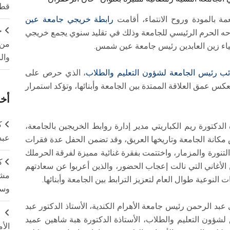
قطا
مة بالمودة وروح الانتماء، أقامت
رابطة خريجي جامعة عين
ج
ه الحرم الرئيسي للجامعة وذلك في تقليد سنوي يجمع خريجي
من 
 ضياء زين العابدين رئيس جامعة عين شمس.
وال
ئب رئيس الجامعة لشؤون التعليم والطلاب
، الذي حرص على
عكس عمق العلاقة الممتدة بين الجامعة وأبنائها، وتؤكد استمرار
أخر
ك
لدكتورة ريم الكباريتي مدير إدارة روابط الخريجين بالجامعة،
عبد
انة الجامعة وتاريخها العريق، وقد تضمن الحفل عدة فقرات
تنورة والمزمار، واختتمت بفقرة غنائية مميزة لفرقة الحرملك
ك
لأغاني التي نالت إعجاب الحضور، والذين أعربوا عن سعادتهم
مشت
ت النوعية طوال العام لتعزيز الترابط بين الجامعة وأبنائها.
وسم
بد الرحمن رئيس جامعة الأهرام الكندية، الأستاذ الدكتور عبد
ج
ؤون التعليم والطلاب، الأستاذة الدكتورة هبة شاهين عميد
الأ