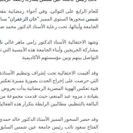
للعام الرابع على التوالي، وفي أجواء رمضانية مفع
شمس
سحورها السنوي المميز
“خان الزعفران”
بساح
الجامعة وأبنائها، تحت رعاية الأستاذ الدكتور محمد
وشهد الاحتفالية الأستاذ الدكتور رامي ماهر غالي
نا
مشاركة الخريجين وأبناء الجامعة هذه الأمسية التي ت
التواصل بينهم وبين مؤسستهم الأكاديمية.
وقد أقيمت الاحتفالية تحت إشراف وتنظيم الأستاذة ا
التي حرصت على إخراج الحدث بصورة مميزة تعكس مك
فنية تعكس الهوية المصرية الرمضانية بدأت بعروض ال
بقيادة د مروه عبد المنعم، حيث قدمت مجموعة من ا
البالغة بالتنظيم، مطالبين الرابطة بتكرار هذه الفعاليا
وقد حضر السحور المميز الأستاذ الدكتور خالد حمدي ع
الفتاح سعود نائب رئيس جامعة عين شمس السابق لش