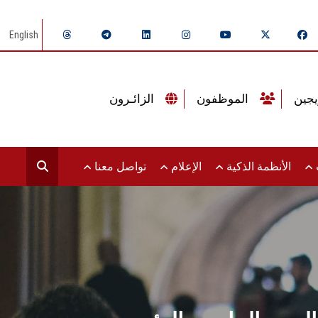
English
الموظفون
الزائـرون
ت
الأنظمة الذكية
الإعلام
تواصل معنا