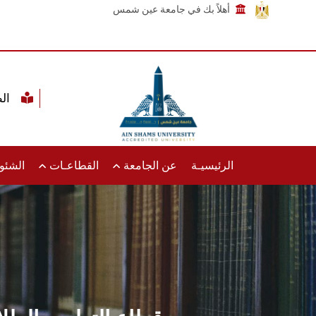
أهلاً بك في جامعة عين شمس
الطلاب
الرئيسيـة
عن الجامعة
القطاعـات
الشئون