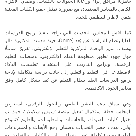
جاهزية مرافق إيواء ورعاية الحيوانات بالكليات، وضمان الالتزام
الكامل بالمعايير المعتمدة، مع ضرورة تمثيل جميع الكليات المعنية
ضمن الإطار التنظيمي للجنة.
كما ناقش المجلس التحديات التي تواجه تنفيذ برامج الدراسات
العليا بنظام الدراسة عن بُعد (Online)، حيث قدمت الدكتورة داليا
يوسف، مدير الوحدة المركزية للتعلم الإلكتروني، تقريرًا شاملًا
حول جهود تطوير منظومة التعلم الإلكتروني، ومنصات التعليم
الرقمية، وبرامج التدريب على استخدام تطبيقات الذكاء
الاصطناعي في التعليم والتعلم، إلى جانب دراسة متكاملة لإتاحة
برامج الدراسات العليا بنظام التعلم عن بُعد بشكل كامل وفق
معايير الجودة الأكاديمية.
وفي سياق دعم النشر العلمي والتحول الرقمي، استعرض
المجلس خطة استكمال تفعيل منصة "شمس سكولار"، حيث تم
اختيار كليات الصيدلة، والحاسبات والمعلومات، والعلوم كنموذج
أولي، بهدف حصر التحديات وضمان رفع الأبحاث والمشروعات
العلمية بصورة كاملة، تحت إشراف إدارات الكليات وبالتعاون مع