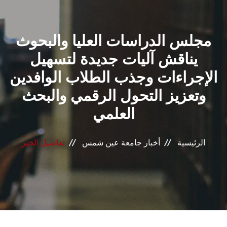
القطاعـات
مجلس الدراسات العليا والبحوث
الشئون الأكاديمية
يناقش آليات جديدة لتسهيل
البحث العلمي
الإجراءات وجذب الطلاب الوافدين
وتعزيز التحول الرقمي والبحث
الرعاية الصحية
العلمي
المراكز والوحدات
الرئيسية
أخبار جامعة عين شمس
تفاصيل الخبر
الأنظمة الذكية
الإعلام
تواصل معنا