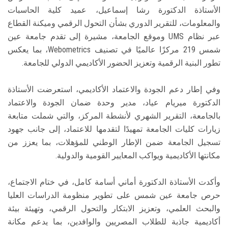
الأستاذة الدكتورة رشا إسماعيل، عميد كلية الحاسبات
والمعلومات، للتقرير الدوري بشأن التحول الرقمي وميكنة القطاع
عبر نظام UMS وموقع الجامعة، مشيرة إلى تقدم جامعة عين
شمس 219 مركزًا عالميًا في تصنيف Webometrics، بما يعكس
تطور البنية الرقمية وتعزيز الحضور الأكاديمي الدولي للجامعة.
وفي إطار دعم الجودة والاعتماد الأكاديمي، استعرضت الأستاذة
الدكتورة ميريام عياد، مدير وحدة ضمان الجودة والاعتماد
بالجامعة، التقرير الشهري لأنشطة المركز، والتي شملت متابعة
زيارات كليات الجامعة تمهيدًا لتقدمها للاعتماد، إلى جانب جهود
تسجيل الجامعة ضمن الإطار الوطني للمؤهلات، بما يعزز من
مكانتها الأكاديمية ويواكب المعايير القومية والدولية.
وأكدت الأستاذة الدكتورة أماني أسامة كامل، في ختام الاجتماع،
حرص جامعة عين شمس على تطوير منظومة الدراسات العليا
والبحث العلمي، وتعزيز الابتكار والتحول الرقمي، وتهيئة بيئة
أكاديمية جاذبة للطلاب المصريين والوافدين، بما يدعم مكانة