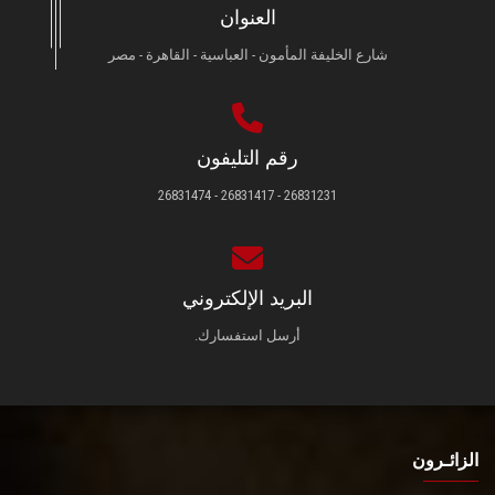
العنوان
شارع الخليفة المأمون - العباسية - القاهرة - مصر
رقم التليفون
26831231 - 26831417 - 26831474
البريد الإلكتروني
أرسل استفسارك.
الزائـرون