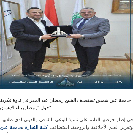
هيئة التدريس
الدراسات العليا
الخريجين
الموظفون
الزائـرون
سجل الان
جامعة عين شمس تستضيف الشيخ رمضان عبد المعز في ندوة فكرية
حول "رمضان بناء الإنسان"
في إطار حرصها الدائم على تنمية الوعي الثقافي والديني لدى طلابها،
وتعزيز القيم الأخلاقية والروحية، استضافت
كلية التجارة
ب
جامعة عين