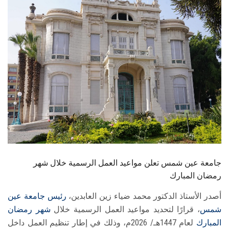
الطلاب
هيئة التدريس
الدراسات العليا
الخريجين
الموظفون
الزائـرون
جامعة عين شمس تعلن مواعيد العمل الرسمية خلال شهر
سجل الان
رمضان المبارك
أصدر الأستاذ الدكتور محمد ضياء زين العابدين،
رئيس جامعة عين
شمس
، قرارًا لتحديد مواعيد العمل الرسمية خلال
شهر رمضان
المبارك
لعام 1447هـ/ 2026م، وذلك في إطار تنظيم العمل داخل