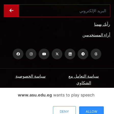
رأيك يهمنا
أراء المستخدمين
سياسة التعامل مع
سياسة الخصوصية
الشكاوي
ميثاق المتعاملين
الأسئلة الشائعة
www.asu.edu.eg
wants to play speech
شروط الاستخدام
DENY
ALLOW