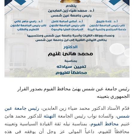
الطلاب
هيئة التدريس
الدراسات العليا
الخريجين
الموظفون
الزائـرون
رئيس جامعة عين شمس يهنئ محافظ الفيوم بصدور القرار
الجمهوري بتعيينه
سجل الان
قدّم الأستاذ الدكتور محمد ضياء زين العابدين،
رئيس جامعة عين
شمس
، والسادة نواب رئيس الجامعة
التهنئة
للدكتور محمد هانئ
غنيم
محافظ الفيوم
، بمناسبة نيله ثقة القيادة السياسية وتعيينه
محافظاً للفيوم، داعياً المولى عز وجل أن يوفقه في هذه