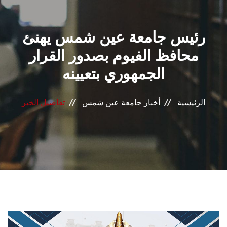
القطاعـات
رئيس جامعة عين شمس يهنئ
الشئون الأكاديمية
محافظ الفيوم بصدور القرار
البحث العلمي
الجمهوري بتعيينه
الرعاية الصحية
الرئيسية
أخبار جامعة عين شمس
تفاصيل الخبر
المراكز والوحدات
الأنظمة الذكية
الإعلام
تواصل معنا