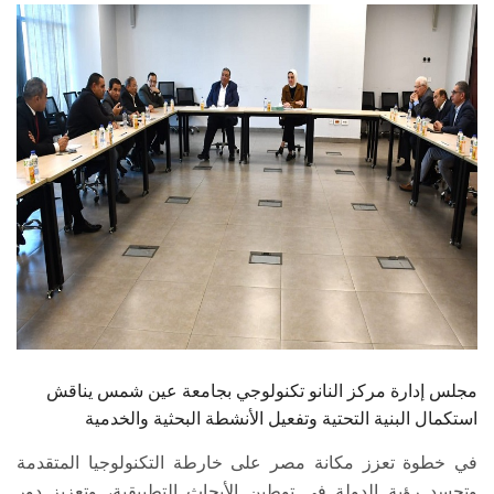
الطلاب
هيئة التدريس
الدراسات العليا
الخريجين
الموظفون
الزائـرون
سجل الان
مجلس إدارة مركز النانو تكنولوجي بجامعة عين شمس يناقش
استكمال البنية التحتية وتفعيل الأنشطة البحثية والخدمية
في خطوة تعزز مكانة مصر على خارطة التكنولوجيا المتقدمة
وتجسد رؤية الدولة في توطين الأبحاث التطبيقية، وتعزيز دور