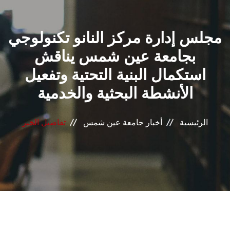
القطاعـات
مجلس إدارة مركز النانو تكنولوجي
الشئون الأكاديمية
بجامعة عين شمس يناقش
البحث العلمي
استكمال البنية التحتية وتفعيل
الأنشطة البحثية والخدمية
الرعاية الصحية
المراكز والوحدات
الرئيسية
أخبار جامعة عين شمس
تفاصيل الخبر
الأنظمة الذكية
الإعلام
تواصل معنا