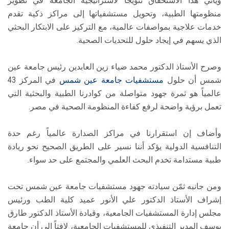
ويأتي هذا الاستحقاق تتويجاً لاستراتيجية الجامعة في تطوير
منظومتها الطبية، وتحويل مستشفياتها إلى مراكز ذكية تقدم
خدمات علاجية بمواصفات عالمية، مع التركيز على الابتكار البحثي
الذي يسهم في إيجاد حلول للتحديات الصحية.
وصرح الأستاذ الدكتور محمد ضياء زين العابدين رئيس جامعة عين
شمس أن حلول
مستشفيات جامعة عين شمس
في المركز 43
عالمياً هو ثمرة جهود متواصلة من كوادرنا الطبية والبحثية التي
تعمل برؤية واضحة لرفع كفاءة المنظومة الصحية في مصر.
وأضاف إن استقرارنا في مراكز الصدارة عالمياً رغم حدة
التنافسية الدولية يؤكد أننا نسير على الطريق الصحيح نحو ريادة
طبية مستدامة تخدم البحث العلمي والمجتمع على حد سواء.
ومن جانبه ثمّن سيادته جهود مستشفيات جامعة عين شمس تحت
إشراف الأستاذ الدكتور علي الأنور عميد كلية الطب ورئيس
مجلس إدارة المستشفيات الجامعية، وقيادة الأستاذ الدكتور طارق
يوسف المدير التنفيذي للمستشفيات الجامعية، لافتاً إلى أن جامعة