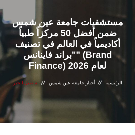
القطاعـات
مستشفيات جامعة عين شمس
الشئون الأكاديمية
ضمن أفضل 50 مركزاً طبياً
البحث العلمي
أكاديمياً في العالم في تصنيف
"براند فاينانس" (Brand
الرعاية الصحية
Finance) لعام 2026
المراكز والوحدات
الرئيسية
أخبار جامعة عين شمس
تفاصيل الخبر
الأنظمة الذكية
الإعلام
تواصل معنا