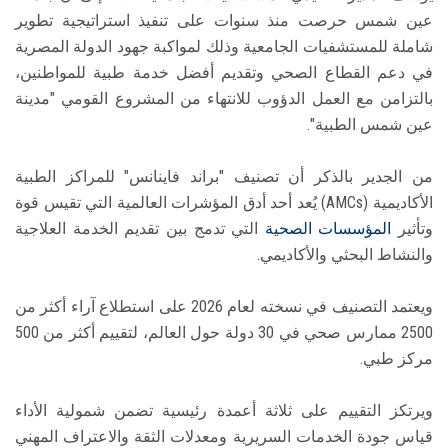
عين شمس حرصت منذ سنوات على تنفيذ استراتيجية تطوير
شاملة للمستشفيات الجامعية وذلك لمواكبة جهود الدولة المصرية
في دعم القطاع الصحي وتقديم أفضل خدمة طبية للمواطنين،
بالتزامن مع العمل الدؤوب للانتهاء من المشروع القومي "مدينة
عين شمس الطبية".
من الجدير بالذكر أن تصنيف "براند فاينانس" للمراكز الطبية
الأكاديمية (AMCs) يُعد أحد أدق المؤشرات العالمية التي تقيس قوة
وتأثير
المؤسسات الصحية
التي تدمج بين تقديم الخدمة العلاجية
والنشاط البحثي والأكاديمي.
ويعتمد التصنيف في نسخته لعام 2026 على استطلاع آراء أكثر من
2500 ممارس صحي في 30 دولة حول العالم، لتقييم أكثر من 500
مركز طبي.
ويرتكز التقييم على ثلاثة أعمدة رئيسية تضمن شمولية الأداء
قياس جودة الخدمات السريرية ومعدلات الثقة والاعتراف المهني