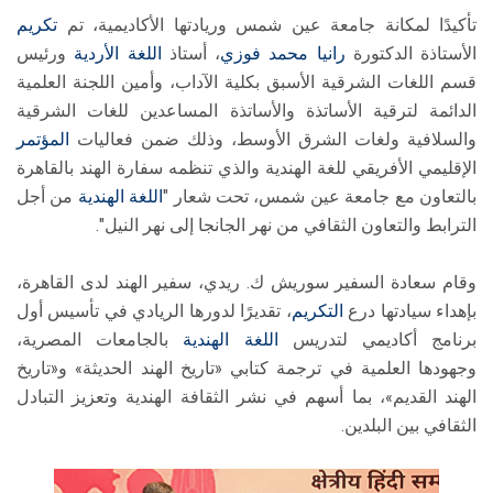
تأكيدًا لمكانة جامعة عين شمس وريادتها الأكاديمية، تم
تكريم
الأستاذة الدكتورة
رانيا محمد فوزي
، أستاذ
اللغة الأردية
ورئيس
قسم اللغات الشرقية الأسبق بكلية الآداب، وأمين اللجنة العلمية
الدائمة لترقية الأساتذة والأساتذة المساعدين للغات الشرقية
والسلافية ولغات الشرق الأوسط، وذلك ضمن فعاليات
المؤتمر
الإقليمي الأفريقي للغة الهندية والذي تنظمه سفارة الهند بالقاهرة
بالتعاون مع جامعة عين شمس، تحت شعار "
اللغة الهندية
من أجل
الترابط والتعاون الثقافي من نهر الجانجا إلى نهر النيل".
وقام سعادة السفير سوريش ك. ريدي، سفير الهند لدى القاهرة،
بإهداء سيادتها درع
التكريم
، تقديرًا لدورها الريادي في تأسيس أول
برنامج أكاديمي لتدريس
اللغة الهندية
بالجامعات المصرية،
وجهودها العلمية في ترجمة كتابي «تاريخ الهند الحديثة» و«تاريخ
الهند القديم»، بما أسهم في نشر الثقافة الهندية وتعزيز التبادل
الثقافي بين البلدين.