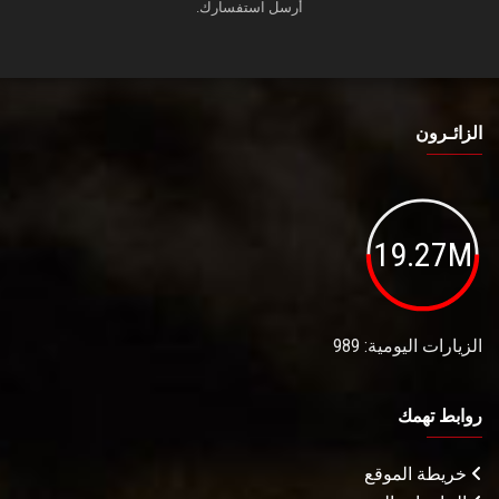
أرسل استفسارك.
الزائـرون
19.27M
الزيارات اليومية: 989
روابط تهمك
خريطة الموقع