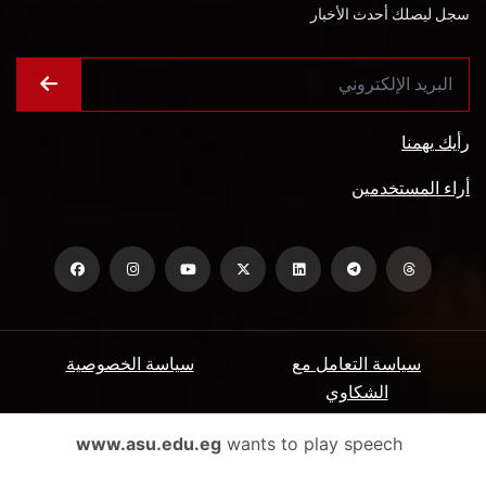
سجل ليصلك أحدث الأخبار
رأيك يهمنا
أراء المستخدمين
سياسة التعامل مع
سياسة الخصوصية
الشكاوي
ميثاق المتعاملين
الأسئلة الشائعة
www.asu.edu.eg
wants to play speech
شروط الاستخدام