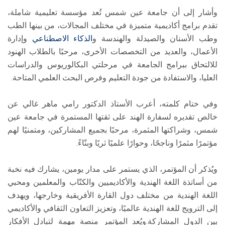
وأشار إلى أن جامعة عين شمس تُعد مؤسسة تعليمية شاملة،
تقدم برامج أكاديمية متميزة في مختلف المجالات، من بينها الطب
وطب الأسنان والصيدلة والهندسة و
الذكاء الاصطناعي
وإدارة
الأعمال، والعديد من التخصصات الأخرى، مرحبًا بالطلاب الهنود
للالتحاق ببرامج الجامعة في مرحلتي البكالوريوس والدراسات
العليا، والاستفادة من جودة التعليم وفرص البحث العلمي المتاحة.
وفي ختام كلمته، أعرب الأستاذ الدكتور رامي ماهر غالي عن
خالص تقديره لسفارة الهند على ثقتها المستمرة في جامعة عين
شمس، وشراكتها المثمرة، مرحبًا بجميع المشاركين، ومتمنيًا لهم
مؤتمرًا مثمرًا وناجحًا، وحوارًا علميًا ثريًا وبنّاءً.
ويُذكر أن المؤتمر، الذي يستمر على مدار يومين، يشارك فيه نخبة
من أساتذة اللغة الهندية والأكاديميين والكتّاب والمعلمين ومحبي
اللغة الهندية من مختلف دول القارة الأفريقية وخارجها، ويهدف
إلى الترويج للغة الهندية عالميًا، وتعزيز التعاون الثقافي والأكاديمي
بين الدول المشاركة.ويُعد المؤتمر منصة مهمة لتبادل الأفكار