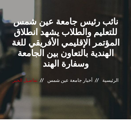
القطاعـات
نائب رئيس جامعة عين شمس
الشئون الأكاديمية
للتعليم والطلاب يشهد انطلاق
البحث العلمي
المؤتمر الإقليمي الأفريقي للغة
الهندية بالتعاون بين الجامعة
الرعاية الصحية
وسفارة الهند
المراكز والوحدات
الرئيسية
أخبار جامعة عين شمس
تفاصيل الخبر
الأنظمة الذكية
الإعلام
تواصل معنا