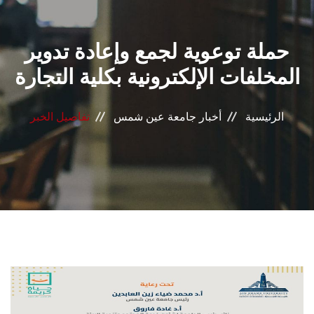
القطاعـات
حملة توعوية لجمع وإعادة تدوير
الشئون الأكاديمية
المخلفات الإلكترونية بكلية التجارة
البحث العلمي
الرئيسية
أخبار جامعة عين شمس
تفاصيل الخبر
الرعاية الصحية
المراكز والوحدات
الأنظمة الذكية
الإعلام
تواصل معنا