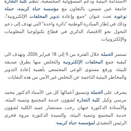
الاستدامة البيئية ودعم المسؤولية المجتمعية، تنظم
كلية التجارة
جامعة عين شمس، بالتعاون مع
مؤسسة حياة كريمة،
حملة
توعوية
تحت عنوان "جمع وإعادة
تدوير المخلفات
الإلكترونية"،
وذلك في إطار المبادرة الوطنية "دائرة واحدة" التي تهدف إلى دعم
التحول نحو الاقتصاد الدائري في قطاع تكنولوجيا المعلومات
والإلكترونيات.
تستمر
الحملة
خلال الفترة من 9 إلى 18 فبراير 2026، وتهدف الى
كيفية جمع
المخلفات الإلكترونية
والتخلص منها بطرق صديقة
للبيئة، ورفع مستوى الوعي المجتمعي بأهمية إعادة التدوير
والمخاطر البيئية الناجمة عن التخلص غير الآمن من هذه النفايات.
يشرف على
الحملة
وتنسيق أعمالها كل من: الأستاذ الدكتور محمد
مرسي وكيل
كلية التجارة
لشؤون خدمة المجتمع وتنمية البيئة،
والأستاذة الدكتورة جيهان رجب مستشار عميد الكلية لشؤون
خدمة المجتمع وتنمية البيئة، والسيدة الدكتورة مروة فخري
الرئيس التنفيذي
لمؤسسة حياة كريمة
.