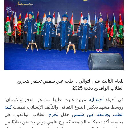
الطلاب
هيئة التدريس
الدراسات العليا
الخريجين
الموظفون
الزائـرون
للعام الثالث على التوالي… طب عين شمس تحتفي بتخريج
الطلاب الوافدين دفعة 2025
سجل الان
في أجواء
احتفالية
مهيبة غلبت عليها مشاعر الفخر والامتنان،
ووسط مشهد يعكس التنوع الثقافي والتآلف الإنساني، نظمت
كلية
الطب
بجامعة عين شمس
حفل
تخرج
الطلاب الوافدين، في
مناسبة أكدت مكانة الجامعة كصرح علمي دولي يحتضن طلابًا من