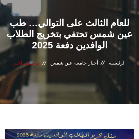
القطاعـات
للعام الثالث على التوالي… طب
الشئون الأكاديمية
عين شمس تحتفي بتخريج الطلاب
البحث العلمي
الوافدين دفعة 2025
الرعاية الصحية
الرئيسية
أخبار جامعة عين شمس
تفاصيل الخبر
المراكز والوحدات
الأنظمة الذكية
الإعلام
تواصل معنا