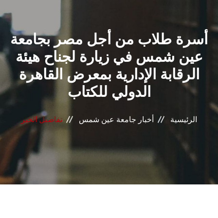
القطاعـات
أسرة طلاب من أجل مصر بجامعة
الشئون الأكاديمية
عين شمس في زيارة لجناح هيئة
البحث العلمي
الرقابة الإدارية بمعرض القاهرة
الدولي للكتاب
الرعاية الصحية
المراكز والوحدات
الرئيسية
أخبار جامعة عين شمس
تفاصيل الخبر
الأنظمة الذكية
الإعلام
تواصل معنا