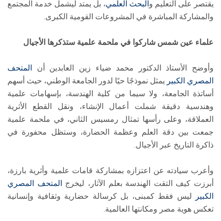
يقتصر على التعليم و
البحث العلمي
، بل يمتد ليشمل خدمة المجتمع
والمشاركة المباشرة في المشروعات القومية الكبرى.
علماء عين شمس شاركوا في ملحمة علمية ستذكرها الأجيال
وأوضح الأستاذ الدكتور محمد ضياء زين العابدين أن
المتحف
المصري الكبير
يمثل نموذجًا حيًا لدور الجامعة الوطني، حيث أسهم
أساتذة الجامعة، ولا سيما من كلية الهندسة، بإسهامات علمية
وهندسية دقيقة شملت أعمال الإنشاء، ونقل القطع الأثرية
العملاقة، وعلى رأسها تمثال رمسيس الثاني، في ملحمة علمية
جمعت بين دقة العلم وعظمة الحضارة، وستظل محفورة في
ذاكرة التاريخ عبر الأجيال.
وأعرب سيادته عن اعتزازه بمشاركة قامات علمية وأثرية بارزة،
أبرزت كيف التقت الهندسة بعلم الآثار، ليخرج
المتحف المصري
الكبير
ليس فقط كمبنى، بل كرسالة حضارية وثقافية وإنسانية
تعكس هوية مصر ومكانتها العالمية.