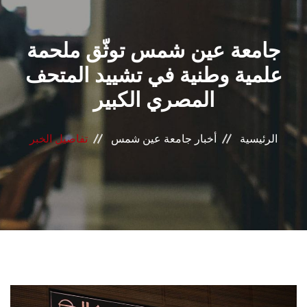
القطاعـات
جامعة عين شمس توثّق ملحمة
الشئون الأكاديمية
علمية وطنية في تشييد المتحف
البحث العلمي
المصري الكبير
الرعاية الصحية
الرئيسية
أخبار جامعة عين شمس
تفاصيل الخبر
المراكز والوحدات
الأنظمة الذكية
الإعلام
تواصل معنا