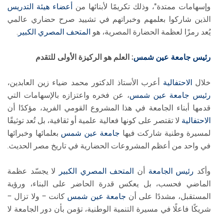
وإسهامات ممتدة"، وذلك تكريمًا لأبنائها من
أعضاء هيئة التدريس
الذين شاركوا بعلمهم وخبراتهم في تشييد صرح حضاري عالمي
يُعد رمزًا لعظمة الحضارة المصرية، هو
المتحف المصري الكبير
.
رئيس جامعة عين شمس
: العلم هو الركيزة الأولى للتقدم
خلال
الاحتفالية
أعرب الأستاذ الدكتور محمد ضياء زين العابدين،
رئيس جامعة عين شمس
، عن فخره واعتزازه بالإسهامات التي
قدمها أبناء الجامعة في هذا المشروع القومي الفريد، مؤكدًا أن
الاحتفالية
لا تقتصر على كونها فعالية علمية أو ثقافية، بل تُعد توثيقًا
لمسيرة وطنية شاركت فيها
جامعة عين شمس
بعلمائها وخبرائها
في واحد من أعظم المشروعات الحضارية في تاريخ مصر الحديث.
وأكد
رئيس الجامعة
أن
المتحف المصري الكبير
لا يجسّد عظمة
الماضي فحسب، بل يعكس قدرة الحاضر على البناء، ورؤية
المستقبل، مشددًا على أن
جامعة عين شمس
كانت – ولا تزال –
شريكًا فاعلًا في مسيرة التنمية الوطنية، تؤمن بأن دور الجامعة لا