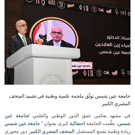
الطلاب
هيئة التدريس
الدراسات العليا
الخريجين
الموظفون
الزائـرون
جامعة عين شمس توثّق ملحمة علمية وطنية في تشييد المتحف
سجل الان
المصري الكبير
في مشهد يعكس عمق الدور الوطني والعلمي ل
جامعة عين
شمس
، نظّمت الجامعة
احتفالية
كبرى بعنوان "
جامعة عين شمس
ريادة وطنية تصنع المستقبل:
المتحف المصري الكبير
: دور محوري