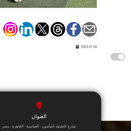
2026-01-04
العنوان
شارع الخليفة المأمون - العباسية - القاهرة - مصر