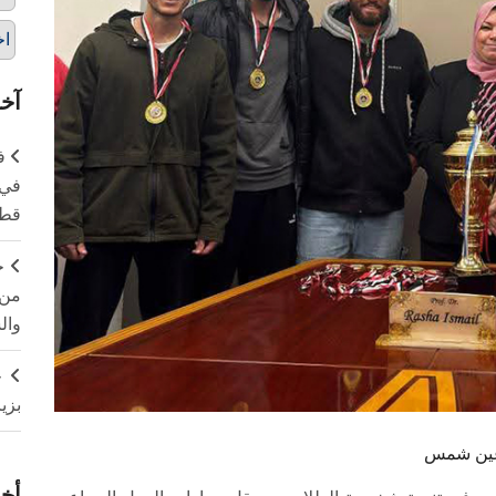
اخ
آخر
ف
في 
قطا
ج
من 
وال
ج
بزي
أخر