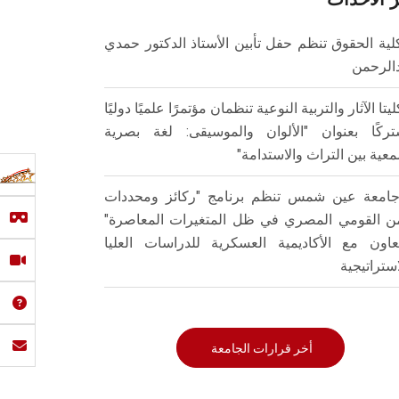
لية الحقوق تنظم حفل تأبين الأستاذ الدكتور حمدي
الرحمن
ليتا الآثار والتربية النوعية تنظمان مؤتمرًا علميًا دوليًا
ركًا بعنوان "الألوان والموسيقى: لغة بصرية
عية بين التراث والاستدامة"
امعة عين شمس تنظم برنامج "ركائز ومحددات
من القومي المصري في ظل المتغيرات المعاصرة"
تعاون مع الأكاديمية العسكرية للدراسات العليا
استراتيجية
أخر قرارات الجامعة