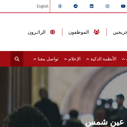
English
الموظفون
الزائـرون
ت
الأنظمة الذكية
الإعلام
تواصل معنا