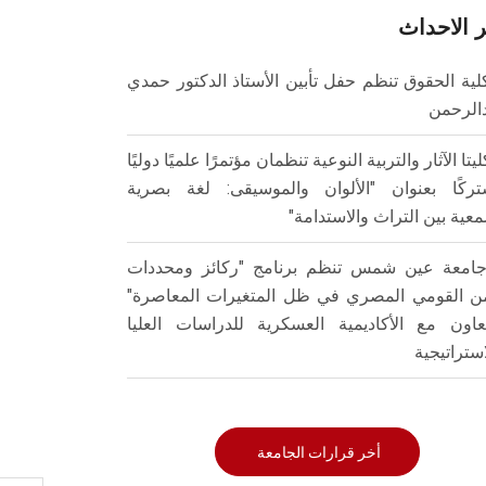
 الاحداث
لية الحقوق تنظم حفل تأبين الأستاذ الدكتور حمدي
الرحمن
ليتا الآثار والتربية النوعية تنظمان مؤتمرًا علميًا دوليًا
ركًا بعنوان "الألوان والموسيقى: لغة بصرية
عية بين التراث والاستدامة"
امعة عين شمس تنظم برنامج "ركائز ومحددات
من القومي المصري في ظل المتغيرات المعاصرة"
تعاون مع الأكاديمية العسكرية للدراسات العليا
استراتيجية
أخر قرارات الجامعة