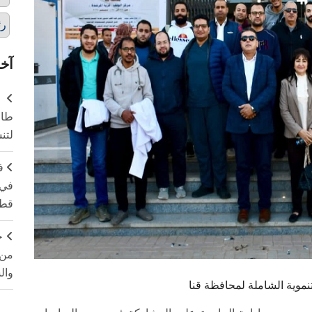
رئ
آخر
طال
لتن
ف
في 
قطا
ج
من 
وال
وية الشاملة لمحافظة قنا