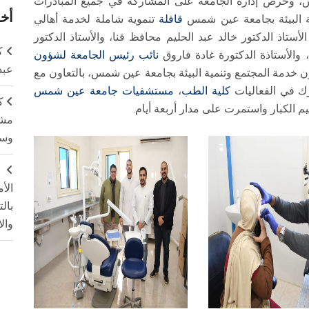
، وحرص إدارة الجامعة على المشاركة في جميع المبادرات
أخر
 البيئة بجامعة عين شمس
قافلة
تنموية شاملة لخدمة أهالي
ستاذ الدكتور خالد عبد الحليم محافظ قنا، والأستاذ الدكتور
ك
الأستاذة الدكتورة غادة فاروق
نائب رئيس الجامعة لشؤون
عبد
ن خدمة المجتمع وتنمية البيئة بجامعة عين شمس، بالتعاون مع
رك في الفعاليات
كلية الطب
،
مستشفيات جامعة عين شمس
ك
يم الكبار واستمرت على مدار أربعة أيام.
مشت
وسم
ج
الأ
بال
وال