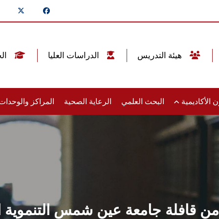
هيئة التدريس
الدراسات العليا
الخريجين
 الأكاديمية
البحث العلمي
الرعاية الصحية
المراكز والوحدا
ن قافلة جامعة عين شمس التنموية ال