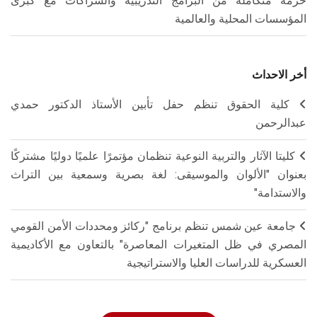
حزمة متكاملة من البرامج التدريبية والشراكات مع كبرى
المؤسسات المحلية والعالمية
أخر الاحداث
كلية الحقوق تنظم حفل تأبين الأستاذ الدكتور حمدي
عبدالرحمن
كليتا الآثار والتربية النوعية تنظمان مؤتمرًا علميًا دوليًا مشتركًا
بعنوان "الألوان والموسيقى: لغة بصرية وسمعية بين التراث
والاستدامة"
جامعة عين شمس تنظم برنامج "ركائز ومحددات الأمن القومي
المصري في ظل المتغيرات المعاصرة" بالتعاون مع الأكاديمية
العسكرية للدراسات العليا والاستراتيجية