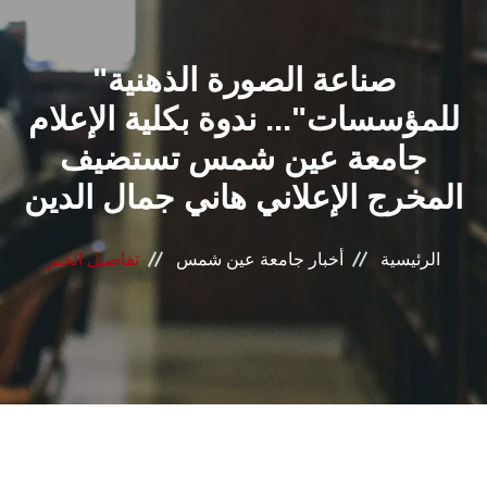
القطاعـات
"صناعة الصورة الذهنية
الشئون الأكاديمية
للمؤسسات"... ندوة بكلية الإعلام
البحث العلمي
جامعة عين شمس تستضيف
المخرج الإعلاني هاني جمال الدين
الرعاية الصحية
المراكز والوحدات
الرئيسية
أخبار جامعة عين شمس
تفاصيل الخبر
الأنظمة الذكية
الإعلام
تواصل معنا