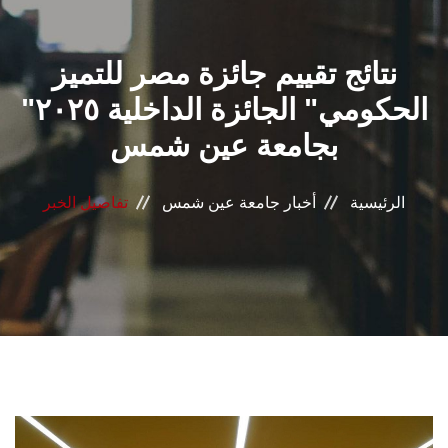
القطاعـات
نتائج تقييم جائزة مصر للتميز
الشئون الأكاديمية
الحكومي" الجائزة الداخلية ٢٠٢٥"
البحث العلمي
بجامعة عين شمس
الرعاية الصحية
الرئيسية
أخبار جامعة عين شمس
تفاصيل الخبر
المراكز والوحدات
الأنظمة الذكية
الإعلام
تواصل معنا