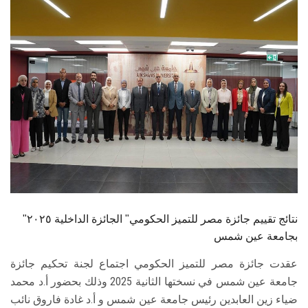
الطلاب
هيئة التدريس
الدراسات العليا
الخريجين
الموظفون
الزائـرون
نتائج تقييم جائزة مصر للتميز الحكومي" الجائزة الداخلية ٢٠٢٥"
سجل الان
بجامعة عين شمس
عقدت جائزة مصر للتميز الحكومي اجتماع لجنة تحكيم جائزة
جامعة عين شمس في نسختها الثانية 2025 وذلك بحضور أ.د محمد
ضياء زين العابدين رئيس جامعة عين شمس و أ.د غادة فاروق نائب