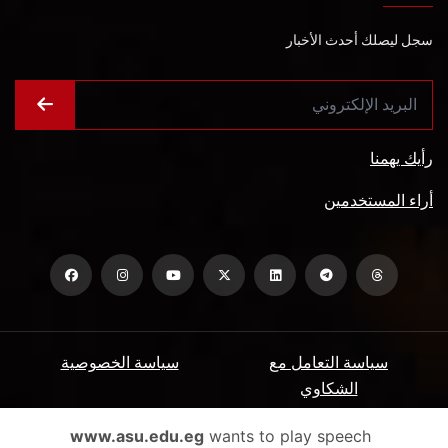
سجل ليصلك أحدث الأخبار
رأيك يهمنا
أراء المستخدمين
سياسة التعامل مع
سياسة الخصوصية
الشكاوي
ميثاق المتعاملين
الأسئلة الشائعة
www.asu.edu.eg
wants to play speech