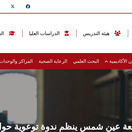
هيئة التدريس
الدراسات العليا
الخريجين
 الأكاديمية
البحث العلمي
الرعاية الصحية
المراكز والوحدا
معة عين شمس ينظم ندوة توعوية حول 