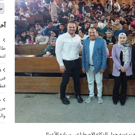
طل
آخر
طال
لتن
ف
في 
قطا
ج
من 
وال
توعوية حول الذكاء الاصطناعي وريادة الأعمال