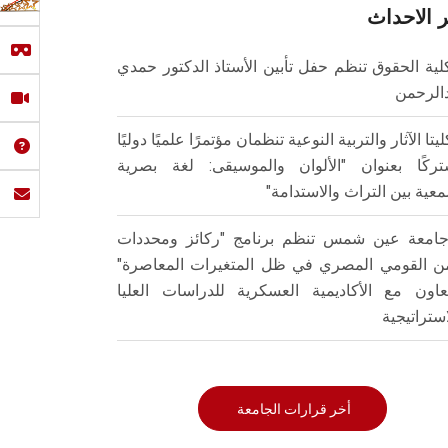
 الاحداث
لية الحقوق تنظم حفل تأبين الأستاذ الدكتور حمدي
الرحمن
ليتا الآثار والتربية النوعية تنظمان مؤتمرًا علميًا دوليًا
ركًا بعنوان "الألوان والموسيقى: لغة بصرية
عية بين التراث والاستدامة"
امعة عين شمس تنظم برنامج "ركائز ومحددات
من القومي المصري في ظل المتغيرات المعاصرة"
تعاون مع الأكاديمية العسكرية للدراسات العليا
استراتيجية
أخر قرارات الجامعة