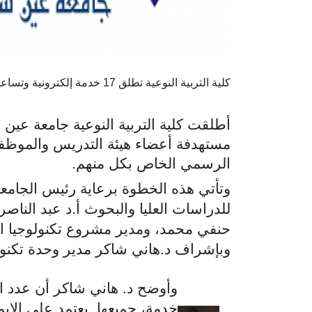
كلية التربية النوعية تطلق 17 خدمة إلكترونية وتساعد في تعميمها على كليات الجامعة
أطلقت كلية التربية النوعية جامعة عي
مستهدفة أعضاء هيئة التدريس والموظفي
الرسمي الخاص بكل منهم.
وتأتي هذه الخطوة برعاية رئيس الجامعة
للدراسات العليا والبحوث أ.د عبد الناصر 
حنفي محمد، ومدير مشروع تكنولوجيا ال
وبإشراف د.هاني شاكر مدير وحدة تكنولوج
خدمة، جميعها يعتمد على الإيم