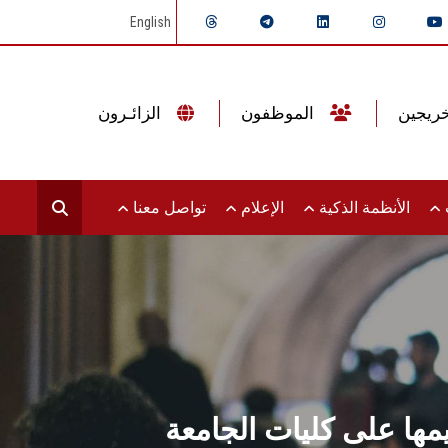
English
الموظفون
الزائـرون
ت
الأنظمة الذكية
الإعلام
تواصل معنا