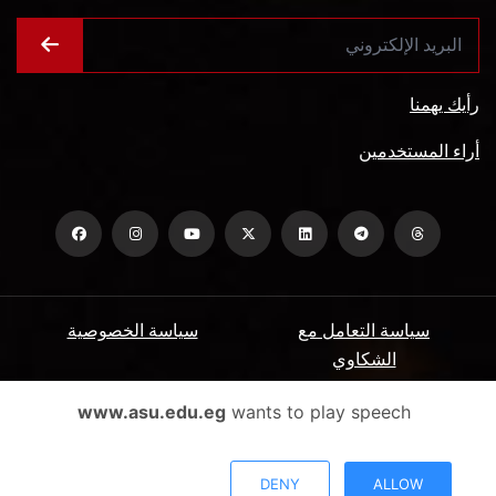
رأيك يهمنا
أراء المستخدمين
سياسة التعامل مع
سياسة الخصوصية
الشكاوي
ميثاق المتعاملين
الأسئلة الشائعة
www.asu.edu.eg
wants to play speech
شروط الاستخدام
DENY
ALLOW