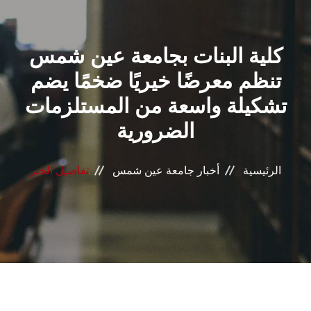
القطاعـات
كلية البنات بجامعة عين شمس
الشئون الأكاديمية
تنظم معرضًا خيريًا ضخمًا يضم
البحث العلمي
تشكيلة واسعة من المستلزمات
الضرورية
الرعاية الصحية
المراكز والوحدات
الرئيسية
أخبار جامعة عين شمس
تفاصيل الخبر
الأنظمة الذكية
الإعلام
تواصل معنا