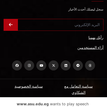
سجل ليصلك أحدث الأخبار
رأيك يهمنا
أراء المستخدمين
سياسة التعامل مع
سياسة الخصوصية
الشكاوي
ميثاق المتعاملين
الأسئلة الشائعة
www.asu.edu.eg
wants to play speech