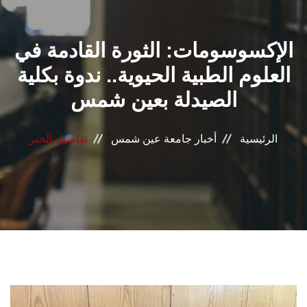
القطاعـات
الإكسوسومات: الثورة القادمة في
الشئون الأكاديمية
العلوم الطبية الحيوية.. ندوة بكلية
البحث العلمي
الصيدلة بعين شمس
الرعاية الصحية
الرئيسية
أخبار جامعة عين شمس
تفاصيل الخبر
المراكز والوحدات
الأنظمة الذكية
الإعلام
تواصل معنا