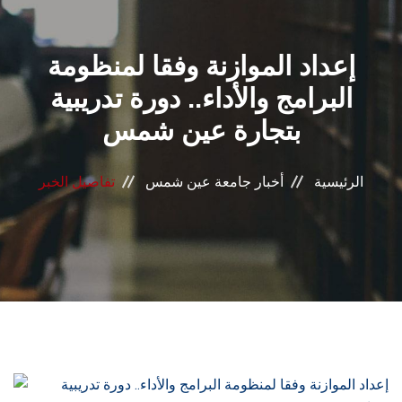
القطاعـات
إعداد الموازنة وفقا لمنظومة
الشئون الأكاديمية
البرامج والأداء.. دورة تدريبية
البحث العلمي
بتجارة عين شمس
الرعاية الصحية
الرئيسية
أخبار جامعة عين شمس
تفاصيل الخبر
المراكز والوحدات
الأنظمة الذكية
الإعلام
تواصل معنا