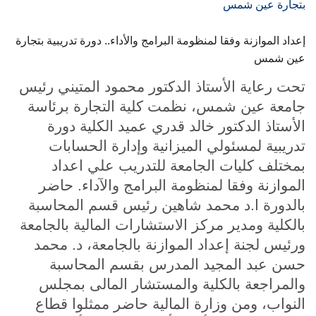
الطلاب
إعداد الموازنة وفقا لمنظومة البرامج والأداء.. دورة تدريبية بتجارة
هيئة التدريس
عين شمس
الدراسات العليا
تحت رعاية الأستاذ الدكتور محمود المتيني رئيس
جامعة عين شمس، نظمت كلية التجارة برئاسة
الخريجين
الأستاذ الدكتور خالد قدري عميد الكلية دورة
تدريبية لمسئولي الميزانية وإدارة الحسابات
الموظفون
بمختلف كليات الجامعة للتدريب علي اعداد
الموازنة وفقا لمنظومة البرامج والآداء. حاضر
الزائـرون
بالدورة ا.د محمد شاهين رئيس قسم المحاسبة
بالكلية ومدير مركز الاستشارات المالية بالجامعة
سجل الان
ورئيس لجنة إعداد الموازنة بالجامعة، د. محمد
حسن عبد المجيد المدرس بقسم المحاسبة
والمراجعة بالكلية والمستشار المالى بمجلس
النواب، ومن وزارة المالية حاضر ممثلوا قطاع