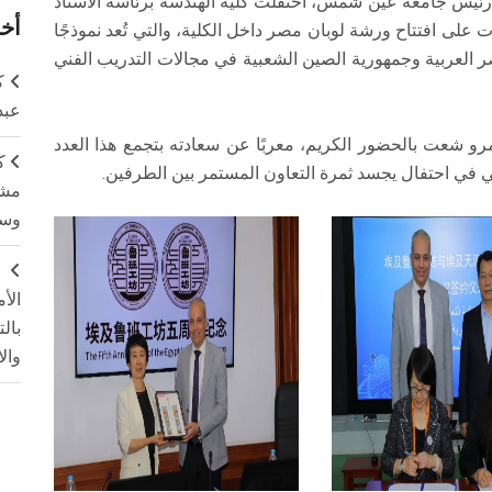
ن رئيس جامعة عين شمس، احتفلت كلية الهندسة برئاسة الأستاذ
أخر
لى افتتاح ورشة لوبان مصر داخل الكلية، والتي تُعد نموذجًا
صر العربية وجمهورية الصين الشعبية في مجالات التدريب الفني
ك
عبد
رو شعت بالحضور الكريم، معربًا عن سعادته بتجمع هذا العدد
ك
 في احتفال يجسد ثمرة التعاون المستمر بين الطرفين.
مشت
وسم
ج
الأ
بال
وال