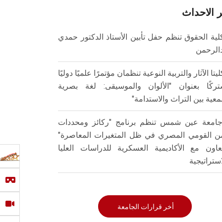
 الاحداث
لية الحقوق تنظم حفل تأبين الأستاذ الدكتور حمدي
الرحمن
ليتا الآثار والتربية النوعية تنظمان مؤتمرًا علميًا دوليًا
ركًا بعنوان "الألوان والموسيقى: لغة بصرية
عية بين التراث والاستدامة"
امعة عين شمس تنظم برنامج "ركائز ومحددات
من القومي المصري في ظل المتغيرات المعاصرة"
تعاون مع الأكاديمية العسكرية للدراسات العليا
استراتيجية
أخر قرارات الجامعة