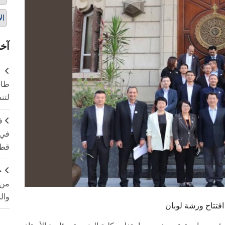
ال
آخر
طال
لتن
ف
في 
قطا
ج
من 
وال
تتاح ورشة لوبان