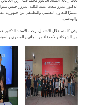
تحت رعاية الأستاذ الدكتور محمد ضياء زين العابدي
الدكتور عمرو شعت عميد الكلية، بمرور خمس سنوات ع
متميزًا للتعاون التعليمي والتطبيقي بين جمهورية م
والهندسي.
وفي كلمته خلال الاحتفال، رحب الأستاذ الدكتور عم
من الشركاء والأصدقاء من الجانبين المصري والصيني