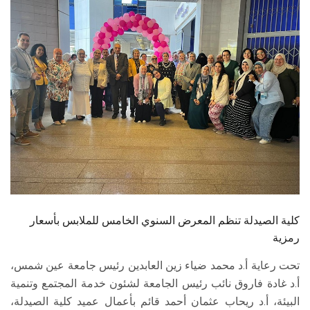
الطلاب
هيئة التدريس
الدراسات العليا
الخريجين
الموظفون
الزائـرون
كلية الصيدلة تنظم المعرض السنوي الخامس للملابس بأسعار
سجل الان
رمزية
تحت رعاية أ.د محمد ضياء زين العابدين رئيس جامعة عين شمس،
أ.د غادة فاروق نائب رئيس الجامعة لشئون خدمة المجتمع وتنمية
البيئة، أ.د ريحاب عثمان أحمد قائم بأعمال عميد كلية الصيدلة،