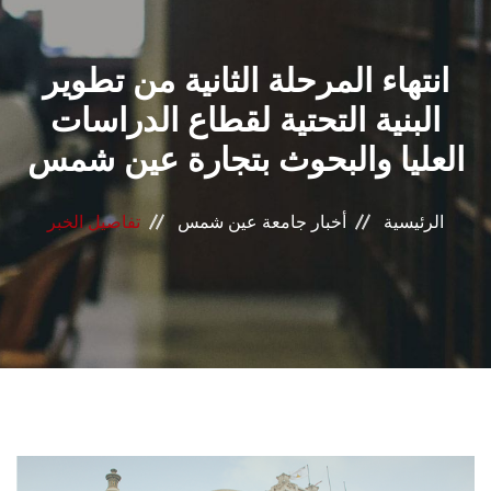
القطاعـات
انتهاء المرحلة الثانية من تطوير
الشئون الأكاديمية
البنية التحتية لقطاع الدراسات
البحث العلمي
العليا والبحوث بتجارة عين شمس
الرعاية الصحية
الرئيسية
أخبار جامعة عين شمس
تفاصيل الخبر
المراكز والوحدات
الأنظمة الذكية
الإعلام
تواصل معنا