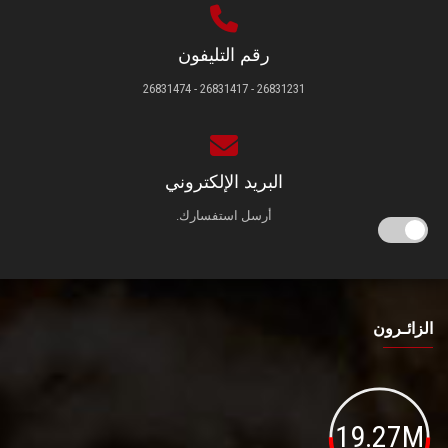
رقم التليفون
26831231 - 26831417 - 26831474
البريد الإلكتروني
أرسل استفسارك.
الزائـرون
19.27M