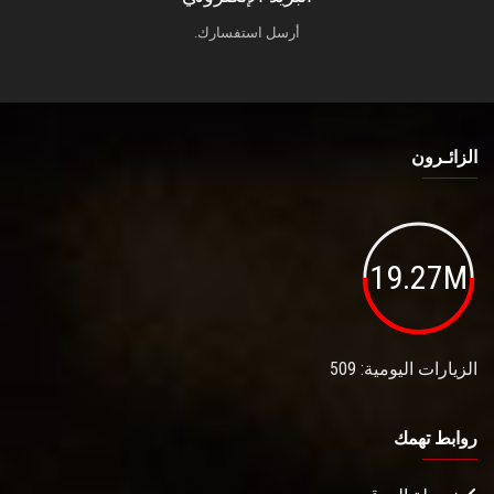
أرسل استفسارك.
الزائـرون
19.27M
الزيارات اليومية: 509
روابط تهمك