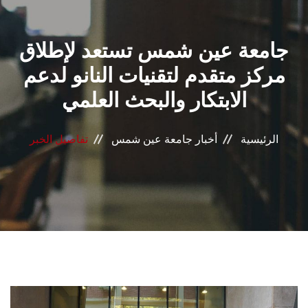
القطاعـات
جامعة عين شمس تستعد لإطلاق
الشئون الأكاديمية
مركز متقدم لتقنيات النانو لدعم
البحث العلمي
الابتكار والبحث العلمي
الرعاية الصحية
الرئيسية
أخبار جامعة عين شمس
تفاصيل الخبر
المراكز والوحدات
الأنظمة الذكية
الإعلام
تواصل معنا